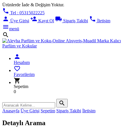
Ürünlerde İade & Değişim Yoktur.
phone
Tel : 05315022225
person
person_add
local_shipping
phone
Üye Girişi
Kayıt Ol
Sipariş Takibi
İletişim
menu
menü
search
person
Hesabım
favorite_border
Favorilerim
shopping_cart
Sepetim
0
search
Anasayfa
Üye Girişi
Sepetim
Sipariş Takibi
İletişim
Detaylı Arama