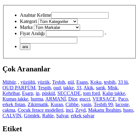
Anahtar Kelime
Kategori
Marka
Fiyat Aralığı
-
Çok Arananlar
Mühür
,
,
yüzüğü
,
yüzük
,
Teşbih
,
gül
,
Esans
,
Koku
,
tesbih
,
33 lü
,
OUD PARFÜM
,
Tespih
,
oud
,
takke
,
33
,
Akik
,
sarık
,
Misk
,
Kehribar
,
Eşarp
,
ip
,
püskül
,
SECCADE
,
tom ford
,
Kalıp takke
,
Kumaş takke
,
hurma
,
ARMANİ
,
Dior
,
gucci
,
VERSACE
,
Paco
,
erkek fistan
,
Zikirmatik
,
Kuran
,
Cübbe
,
yasin
,
Tesbih 99
,
lacoste
,
çakma
,
Çocuk ferace modelleri
,
inci
,
Zeyd
,
Makamı İbrahim
,
hugo
,
CALVİN
,
Gömlek
,
Rahle
,
Şalvar
,
erkek şalvar
Etiket