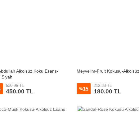
bdullah Alkolsüz Koku Esans-
Meyvelim-Fruit Kokusu-Alkolsü
 Siyah
530.96 TL
212.38 TL
5
15
%
450.00 TL
180.00 TL