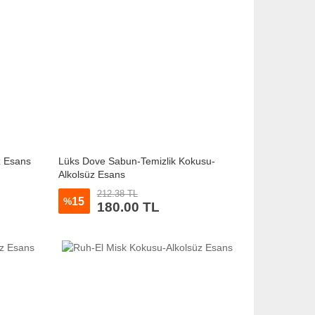
z Esans
Lüks Dove Sabun-Temizlik Kokusu-
Alkolsüz Esans
212.38 TL
15
%
180.00 TL