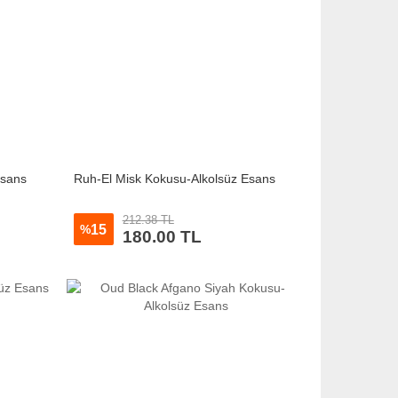
Esans
Ruh-El Misk Kokusu-Alkolsüz Esans
212.38 TL
15
%
180.00 TL