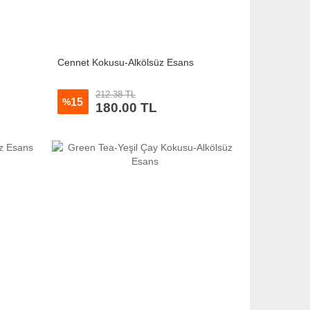
s
Cennet Kokusu-Alkölsüz Esans
212.38 TL
15
%
180.00 TL