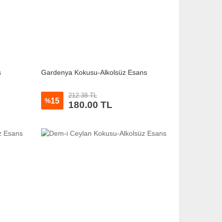
s
Gardenya Kokusu-Alkolsüz Esans
212.38 TL
15
%
180.00 TL