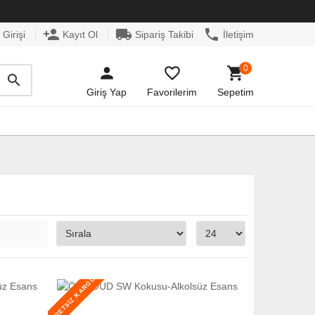
person_add
local_shipping
phone
Girişi
Kayıt Ol
Sipariş Takibi
İletişim
0
person
favorite_border
shopping_cart
search
Giriş Yap
Favorilerim
Sepetim
ÜCRETSİZ KARGO