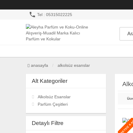
phone
Tel : 05315022225
anasayfa
alkolsüz esanslar
Alt Kategoriler
Alk
Alkolsüz Esanslar
Ücr
Parfüm Çeşitleri
ÜCRETSİZ K
Detaylı Filtre