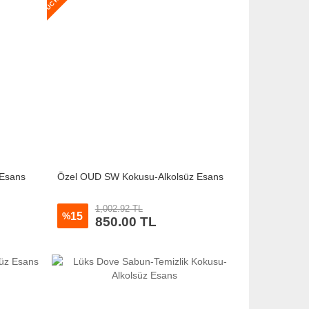
 Esans
Özel OUD SW Kokusu-Alkolsüz Esans
1,002.92 TL
15
%
850.00 TL