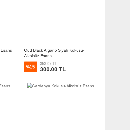
 Esans
Oud Black Afgano Siyah Kokusu-
Alkolsüz Esans
353.97 TL
15
%
300.00 TL