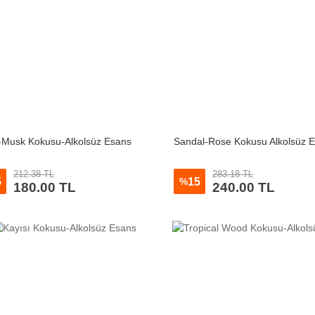
Musk Kokusu-Alkolsüz Esans
Sandal-Rose Kokusu Alkolsüz 
212.38 TL
283.18 TL
5
15
%
180.00 TL
240.00 TL