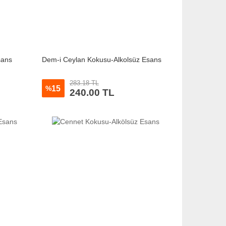
sans
Dem-i Ceylan Kokusu-Alkolsüz Esans
283.18 TL
15
%
240.00 TL