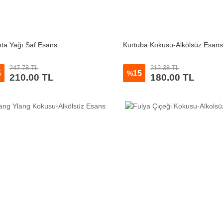
ta Yağı Saf Esans
Kurtuba Kokusu-Alkölsüz Esan
247.78 TL
212.38 TL
5
15
%
210.00 TL
180.00 TL