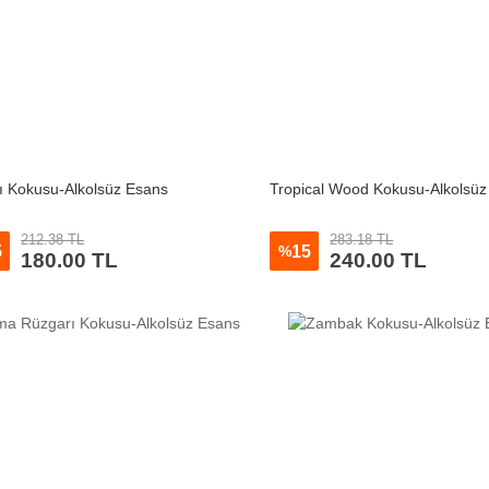
ı Kokusu-Alkolsüz Esans
Tropical Wood Kokusu-Alkolsüz
212.38 TL
283.18 TL
5
15
%
180.00 TL
240.00 TL