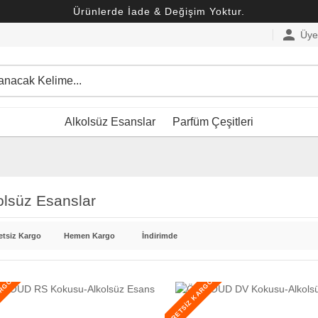
Ürünlerde İade & Değişim Yoktur.
person
Üye 
Alkolsüz Esanslar
Parfüm Çeşitleri
olsüz Esanslar
etsiz Kargo
Hemen Kargo
İndirimde
ARGO
ÜCRETSİZ KARGO