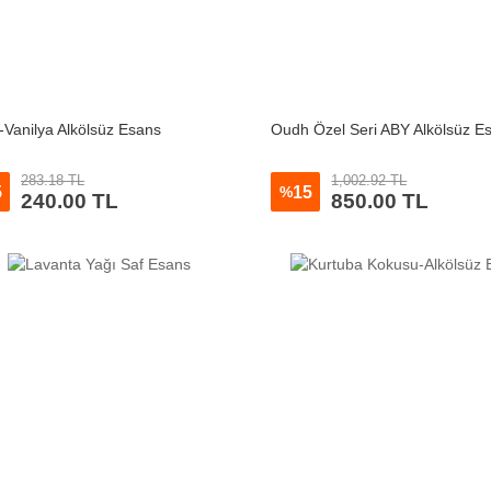
Vanilya Alkölsüz Esans
Oudh Özel Seri ABY Alkölsüz E
283.18 TL
1,002.92 TL
5
15
%
240.00 TL
850.00 TL