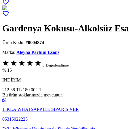
favorite_border
favorite_border
Gardenya Kokusu-Alkolsüz Esa
Ürün Kodu:
#0004874
Marka:
Aleyha Parfüm-Esans
star
star
star
star
star
0
Değerlendirme
% 15
İNDİRİM
212.38 TL
180.00
TL
Bu ürün stoklarımızda mevcuttur.
TIKLA WHATSAPP İLE SİPARİŞ VER
05315022225
7x24 Whatsapp Üzerinden de Sipariş Verebilirsiniz.