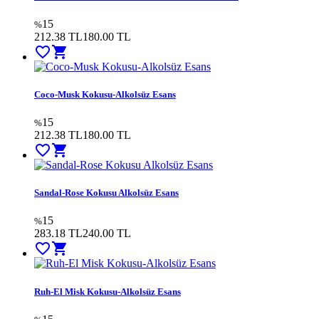
15
%
212.38 TL
180.00
TL
favorite_border
shopping_cart
Coco-Musk Kokusu-Alkolsüz Esans
15
%
212.38 TL
180.00
TL
favorite_border
shopping_cart
Sandal-Rose Kokusu Alkolsüz Esans
15
%
283.18 TL
240.00
TL
favorite_border
shopping_cart
Ruh-El Misk Kokusu-Alkolsüz Esans