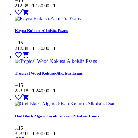
15
%
212.38 TL
180.00
TL
favorite_border
shopping_cart
Kayısı Kokusu-Alkolsüz Esans
15
%
212.38 TL
180.00
TL
favorite_border
shopping_cart
Tropical Wood Kokusu-Alkolsüz Esans
15
%
283.18 TL
240.00
TL
favorite_border
shopping_cart
Oud Black Afgano Siyah Kokusu-Alkolsüz Esans
15
%
353.97 TL
300.00
TL