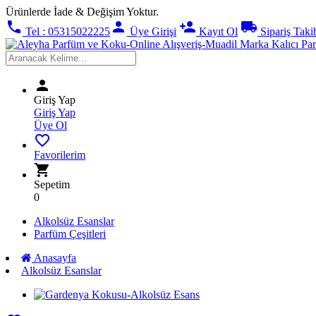
Ürünlerde İade & Değişim Yoktur.
phone
person
person_add
local_shipping
Tel : 05315022225
Üye Girişi
Kayıt Ol
Sipariş Taki
person
Giriş Yap
Giriş Yap
Üye Ol
favorite_border
Favorilerim
shopping_cart
Sepetim
0
Alkolsüz Esanslar
Parfüm Çeşitleri
Anasayfa
Alkolsüz Esanslar