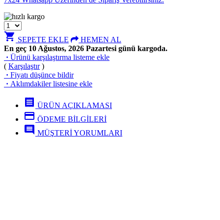
shopping_cart
SEPETE EKLE
HEMEN AL
En geç 10 Ağustos, 2026 Pazartesi günü kargoda.
·
Ürünü karşılaştırma listeme ekle
(
Karşılaştır
)
·
Fiyatı düşünce bildir
·
Aklımdakiler listesine ekle
receipt
ÜRÜN AÇIKLAMASI
credit_card
ÖDEME BİLGİLERİ
comment
MÜŞTERİ YORUMLARI