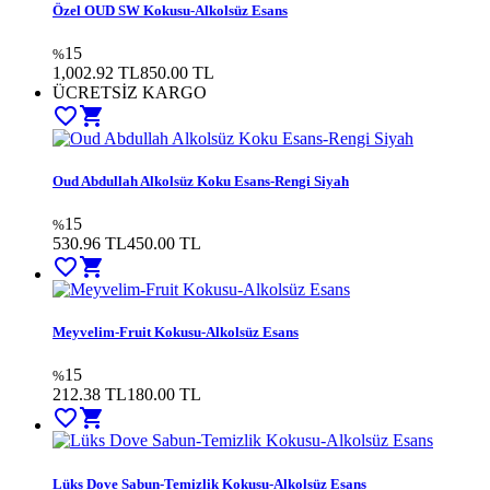
Özel OUD SW Kokusu-Alkolsüz Esans
15
%
1,002.92 TL
850.00
TL
ÜCRETSİZ KARGO
favorite_border
shopping_cart
Oud Abdullah Alkolsüz Koku Esans-Rengi Siyah
15
%
530.96 TL
450.00
TL
favorite_border
shopping_cart
Meyvelim-Fruit Kokusu-Alkolsüz Esans
15
%
212.38 TL
180.00
TL
favorite_border
shopping_cart
Lüks Dove Sabun-Temizlik Kokusu-Alkolsüz Esans