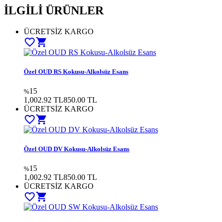
İLGİLİ ÜRÜNLER
ÜCRETSİZ KARGO
favorite_border
shopping_cart
Özel OUD RS Kokusu-Alkolsüz Esans
15
%
1,002.92 TL
850.00
TL
ÜCRETSİZ KARGO
favorite_border
shopping_cart
Özel OUD DV Kokusu-Alkolsüz Esans
15
%
1,002.92 TL
850.00
TL
ÜCRETSİZ KARGO
favorite_border
shopping_cart