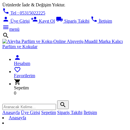
Ürünlerde İade & Değişim Yoktur.
phone
Tel : 05315022225
person
person_add
local_shipping
phone
Üye Girişi
Kayıt Ol
Sipariş Takibi
İletişim
menu
menü
search
person
Hesabım
favorite_border
Favorilerim
shopping_cart
Sepetim
0
search
Anasayfa
Üye Girişi
Sepetim
Sipariş Takibi
İletişim
Anasayfa