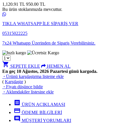
1,120.91 TL
950.00
TL
Bu ürün stoklarımızda mevcuttur.
TIKLA WHATSAPP İLE SİPARİŞ VER
05315022225
7x24 Whatsapp Üzerinden de Sipariş Verebilirsiniz.
shopping_cart
SEPETE EKLE
HEMEN AL
En geç 10 Ağustos, 2026 Pazartesi günü kargoda.
·
Ürünü karşılaştırma listeme ekle
(
Karşılaştır
)
·
Fiyatı düşünce bildir
·
Aklımdakiler listesine ekle
receipt
ÜRÜN AÇIKLAMASI
credit_card
ÖDEME BİLGİLERİ
comment
MÜŞTERİ YORUMLARI