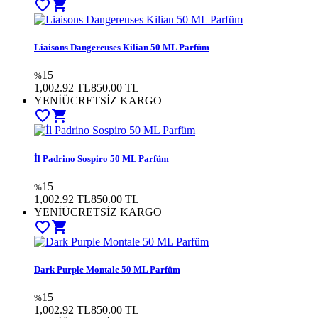
favorite_border
shopping_cart
Liaisons Dangereuses Kilian 50 ML Parfüm
15
%
1,002.92 TL
850.00
TL
YENİ
ÜCRETSİZ KARGO
favorite_border
shopping_cart
İl Padrino Sospiro 50 ML Parfüm
15
%
1,002.92 TL
850.00
TL
YENİ
ÜCRETSİZ KARGO
favorite_border
shopping_cart
Dark Purple Montale 50 ML Parfüm
15
%
1,002.92 TL
850.00
TL