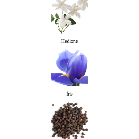
Hedione
İris