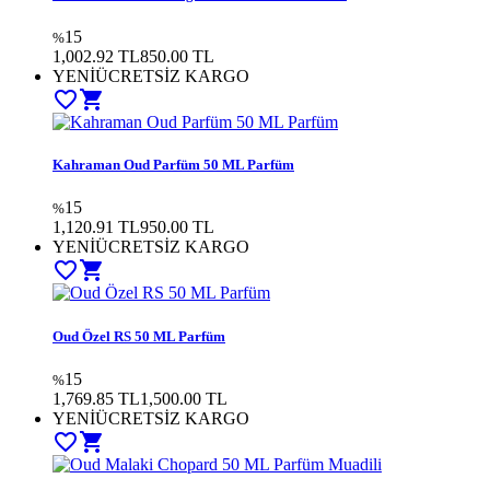
15
%
1,002.92 TL
850.00
TL
YENİ
ÜCRETSİZ KARGO
favorite_border
shopping_cart
Kahraman Oud Parfüm 50 ML Parfüm
15
%
1,120.91 TL
950.00
TL
YENİ
ÜCRETSİZ KARGO
favorite_border
shopping_cart
Oud Özel RS 50 ML Parfüm
15
%
1,769.85 TL
1,500.00
TL
YENİ
ÜCRETSİZ KARGO
favorite_border
shopping_cart