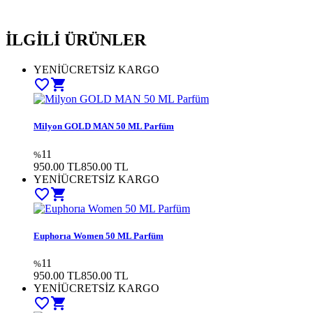
İLGİLİ ÜRÜNLER
YENİ
ÜCRETSİZ KARGO
favorite_border
shopping_cart
Milyon GOLD MAN 50 ML Parfüm
11
%
950.00 TL
850.00
TL
YENİ
ÜCRETSİZ KARGO
favorite_border
shopping_cart
Euphorıa Women 50 ML Parfüm
11
%
950.00 TL
850.00
TL
YENİ
ÜCRETSİZ KARGO
favorite_border
shopping_cart