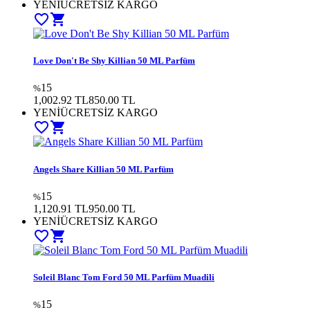
YENİ
ÜCRETSİZ KARGO
favorite_border
shopping_cart
Love Don't Be Shy Killian 50 ML Parfüm
15
%
1,002.92 TL
850.00
TL
YENİ
ÜCRETSİZ KARGO
favorite_border
shopping_cart
Angels Share Killian 50 ML Parfüm
15
%
1,120.91 TL
950.00
TL
YENİ
ÜCRETSİZ KARGO
favorite_border
shopping_cart
Soleil Blanc Tom Ford 50 ML Parfüm Muadili
15
%