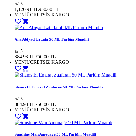
15
%
1,120.91 TL
950.00
TL
YENİ
ÜCRETSİZ KARGO
favorite_border
shopping_cart
Ana Abiyad Lattafa 50 ML Parfüm Muadili
15
%
884.93 TL
750.00
TL
YENİ
ÜCRETSİZ KARGO
favorite_border
shopping_cart
Shams El Emarat Zaafaran 50 ML Parfüm Muadili
15
%
884.93 TL
750.00
TL
YENİ
ÜCRETSİZ KARGO
favorite_border
shopping_cart
Sunshine Man Amouage 50 ML Parfüm Muadili