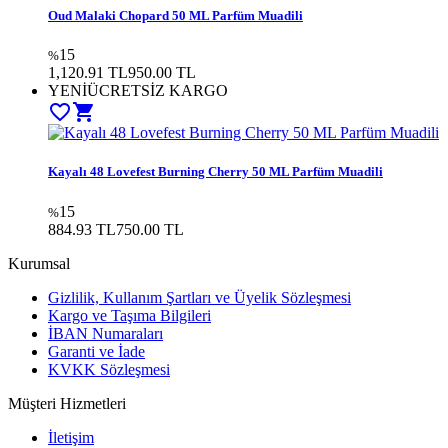
Oud Malaki Chopard 50 ML Parfüm Muadili
15
%
1,120.91 TL
950.00
TL
YENİ
ÜCRETSİZ KARGO
favorite_border
shopping_cart
Kayalı 48 Lovefest Burning Cherry 50 ML Parfüm Muadili
15
%
884.93 TL
750.00
TL
Kurumsal
Gizlilik, Kullanım Şartları ve Üyelik Sözleşmesi
Kargo ve Taşıma Bilgileri
İBAN Numaraları
Garanti ve İade
KVKK Sözleşmesi
Müşteri Hizmetleri
İletişim