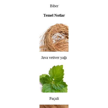
Biber
Temel Notlar
Java vetiver yağı
Paçuli