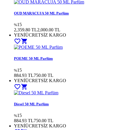
OUD MARACUJA 50 ML Parfüm
15
%
2,359.80 TL
2,000.00
TL
YENİ
ÜCRETSİZ KARGO
favorite_border
shopping_cart
POEME 50 ML Parfüm
15
%
884.93 TL
750.00
TL
YENİ
ÜCRETSİZ KARGO
favorite_border
shopping_cart
Diesel 50 ML Parfüm
15
%
884.93 TL
750.00
TL
YENİ
ÜCRETSİZ KARGO