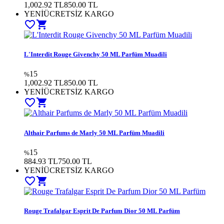
1,002.92 TL
850.00
TL
YENİ
ÜCRETSİZ KARGO
favorite_border
shopping_cart
L'Interdit Rouge Givenchy 50 ML Parfüm Muadili
15
%
1,002.92 TL
850.00
TL
YENİ
ÜCRETSİZ KARGO
favorite_border
shopping_cart
Althair Parfums de Marly 50 ML Parfüm Muadili
15
%
884.93 TL
750.00
TL
YENİ
ÜCRETSİZ KARGO
favorite_border
shopping_cart
Rouge Trafalgar Esprit De Parfum Dior 50 ML Parfüm