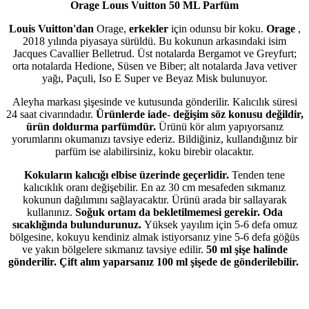
Orage Louıs Vuitton 50 ML Parfüm
Louis Vuitton'dan
Orage,
erkekler
için odunsu bir koku.
Orage
,
2018 yılında piyasaya sürüldü. Bu kokunun arkasındaki isim
Jacques Cavallier Belletrud. Üst notalarda Bergamot ve Greyfurt;
orta notalarda Hedione, Süsen ve Biber; alt notalarda Java vetiver
yağı, Paçuli, Iso E Super ve Beyaz Misk bulunuyor.
Aleyha markası şişesinde ve kutusunda gönderilir. Kalıcılık süresi
24 saat civarındadır.
Ürünlerde iade- değişim söz konusu değildir,
ürün doldurma parfümdür.
Ürünü kör alım yapıyorsanız
yorumlarını okumanızı tavsiye ederiz. Bildiğiniz, kullandığınız bir
parfüm ise alabilirsiniz, koku birebir olacaktır.
Kokuların kalıcığı elbise üzerinde geçerlidir.
Tenden tene
kalıcıklık oranı değişebilir. En az 30 cm mesafeden sıkmanız
kokunun dağılımını sağlayacaktır. Ürünü arada bir sallayarak
kullanınız.
Soğuk ortam da bekletilmemesi gerekir. Oda
sıcaklığında bulundurunuz.
Yüksek yayılım için 5-6 defa omuz
bölgesine, kokuyu kendiniz almak istiyorsanız yine 5-6 defa göğüs
ve yakın bölgelere sıkmanız tavsiye edilir.
50 ml şişe halinde
gönderilir. Çift alım yaparsanız 100 ml şişede de gönderilebilir.