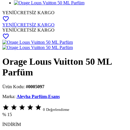
YENİ
ÜCRETSİZ KARGO
favorite_border
YENİ
ÜCRETSİZ KARGO
YENİ
ÜCRETSİZ KARGO
favorite_border
Orage Louıs Vuitton 50 ML
Parfüm
Ürün Kodu:
#0005097
Marka:
Aleyha Parfüm-Esans
star
star
star
star
star
0
Değerlendirme
% 15
İNDİRİM