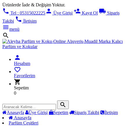
Ürünlerde İade & Değişim Yoktur.
phone
person
person_add
local_shipping
Tel : 05315022225
Üye Girişi
Kayıt Ol
Sipariş
phone
Takibi
İletişim
menu
menü
search
person
Hesabım
favorite_border
Favorilerim
shopping_cart
Sepetim
0
search
Anasayfa
Üye Girişi
Sepetim
Sipariş Takibi
İletişim
Anasayfa
Parfüm Çeşitleri