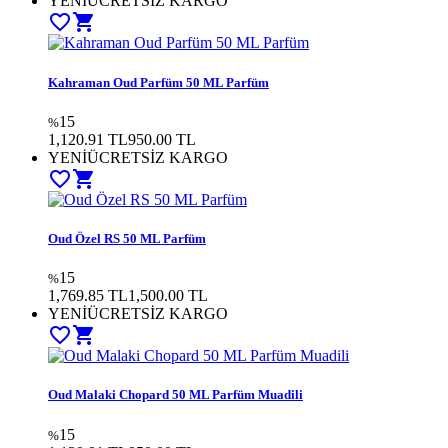
YENİ
ÜCRETSİZ KARGO
favorite_border
shopping_cart
Kahraman Oud Parfüm 50 ML Parfüm
15
%
1,120.91 TL
950.00
TL
YENİ
ÜCRETSİZ KARGO
favorite_border
shopping_cart
Oud Özel RS 50 ML Parfüm
15
%
1,769.85 TL
1,500.00
TL
YENİ
ÜCRETSİZ KARGO
favorite_border
shopping_cart
Oud Malaki Chopard 50 ML Parfüm Muadili
15
%