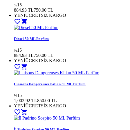
15
%
884.93 TL
750.00
TL
YENİ
ÜCRETSİZ KARGO
favorite_border
shopping_cart
Diesel 50 ML Parfüm
15
%
884.93 TL
750.00
TL
YENİ
ÜCRETSİZ KARGO
favorite_border
shopping_cart
Liaisons Dangereuses Kilian 50 ML Parfüm
15
%
1,002.92 TL
850.00
TL
YENİ
ÜCRETSİZ KARGO
favorite_border
shopping_cart
İl Padrino Sospiro 50 ML Parfüm