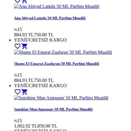
favorite_border
shopping_cart
Ana Abiyad Lattafa 50 ML Parfüm Muadili
15
%
884.93 TL
750.00
TL
YENİ
ÜCRETSİZ KARGO
favorite_border
shopping_cart
Shams El Emarat Zaafaran 50 ML Parfüm Muadili
15
%
884.93 TL
750.00
TL
YENİ
ÜCRETSİZ KARGO
favorite_border
shopping_cart
Sunshine Man Amouage 50 ML Parfüm Muadili
15
%
1,002.92 TL
850.00
TL