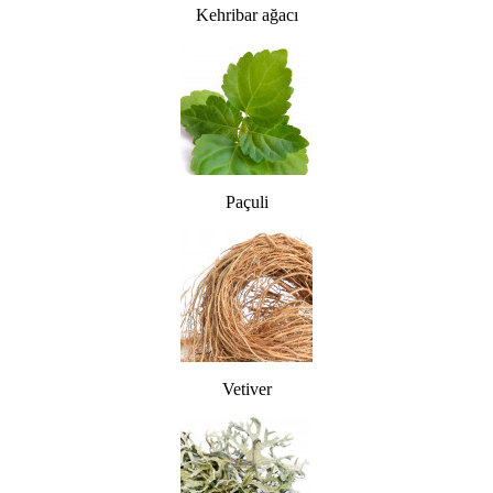
Kehribar ağacı
Paçuli
Vetiver