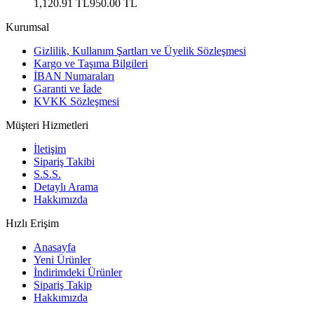
1,120.91 TL
950.00
TL
Kurumsal
Gizlilik, Kullanım Şartları ve Üyelik Sözleşmesi
Kargo ve Taşıma Bilgileri
İBAN Numaraları
Garanti ve İade
KVKK Sözleşmesi
Müşteri Hizmetleri
İletişim
Sipariş Takibi
S.S.S.
Detaylı Arama
Hakkımızda
Hızlı Erişim
Anasayfa
Yeni Ürünler
İndirimdeki Ürünler
Sipariş Takip
Hakkımızda