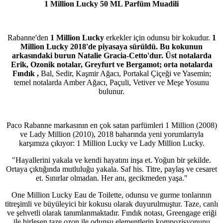
1 Million Lucky 50 ML Parfüm Muadili
Rabanne'den
1 Million Lucky
erkekler için odunsu bir kokudur.
1
Million Lucky 2018'de piyasaya sürüldü. Bu kokunun
arkasındaki burun Natalie Gracia-Cetto'dur. Üst notalarda
Erik, Ozonik notalar, Greyfurt ve Bergamot; orta notalarda
Fındık
,
Bal, Sedir, Kaşmir Ağacı, Portakal Çiçeği ve Yasemin;
temel notalarda Amber Ağacı, Paçuli, Vetiver ve Meşe Yosunu
bulunur.
Paco Rabanne markasının en çok satan parfümleri 1 Million (2008)
ve Lady Million (2010), 2018 baharında yeni yorumlarıyla
karşımıza çıkıyor: 1 Million Lucky ve Lady Million Lucky.
"Hayallerini yakala ve kendi hayatını inşa et. Yoğun bir şekilde.
Ortaya çıktığında mutluluğu yakala. Saf his. Titre, paylaş ve cesaret
et. Sınırlar olmadan. Her anı, gecikmeden yaşa."
One Million Lucky Eau de Toilette, odunsu ve gurme tonlarının
titreşimli ve büyüleyici bir kokusu olarak duyurulmuştur. Taze, canlı
ve şehvetli olarak tanımlanmaktadır. Fındık notası, Greengage eriği
ile birleşen taze ozon ile odunsu elementlerin kompozisyonunu