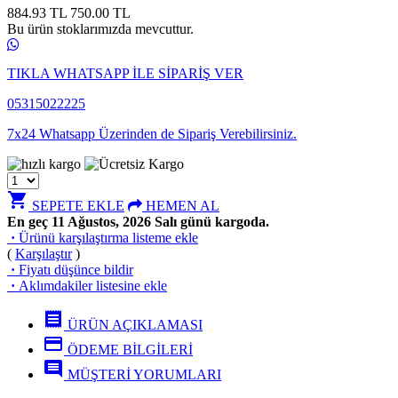
884.93 TL
750.00
TL
Bu ürün stoklarımızda mevcuttur.
TIKLA WHATSAPP İLE SİPARİŞ VER
05315022225
7x24 Whatsapp Üzerinden de Sipariş Verebilirsiniz.
shopping_cart
SEPETE EKLE
HEMEN AL
En geç 11 Ağustos, 2026 Salı günü kargoda.
·
Ürünü karşılaştırma listeme ekle
(
Karşılaştır
)
·
Fiyatı düşünce bildir
·
Aklımdakiler listesine ekle
receipt
ÜRÜN AÇIKLAMASI
credit_card
ÖDEME BİLGİLERİ
comment
MÜŞTERİ YORUMLARI