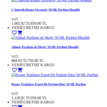
L'Interdit Rouge Givenchy 50 ML Parfüm Muadili
15
%
1,002.92 TL
850.00
TL
YENİ
ÜCRETSİZ KARGO
favorite_border
shopping_cart
Althair Parfums de Marly 50 ML Parfüm Muadili
15
%
884.93 TL
750.00
TL
YENİ
ÜCRETSİZ KARGO
favorite_border
shopping_cart
Rouge Trafalgar Esprit De Parfum Dior 50 ML Parfüm
15
%
1,120.91 TL
950.00
TL
YENİ
ÜCRETSİZ KARGO