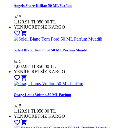
Angels Share Killian 50 ML Parfüm
15
%
1,120.91 TL
950.00
TL
YENİ
ÜCRETSİZ KARGO
favorite_border
shopping_cart
Soleil Blanc Tom Ford 50 ML Parfüm Muadili
15
%
1,002.92 TL
850.00
TL
YENİ
ÜCRETSİZ KARGO
favorite_border
shopping_cart
Orage Louıs Vuitton 50 ML Parfüm
15
%
1,120.91 TL
950.00
TL
YENİ
ÜCRETSİZ KARGO
favorite_border
shopping_cart