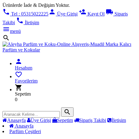
Ürünlerde İade & Değişim Yoktur.
phone
person
person_add
local_shipping
Tel : 05315022225
Üye Girişi
Kayıt Ol
Sipariş
phone
Takibi
İletişim
menu
menü
search
person
Hesabım
favorite_border
Favorilerim
shopping_cart
Sepetim
0
search
Anasayfa
Üye Girişi
Sepetim
Sipariş Takibi
İletişim
Anasayfa
Parfüm Çeşitleri