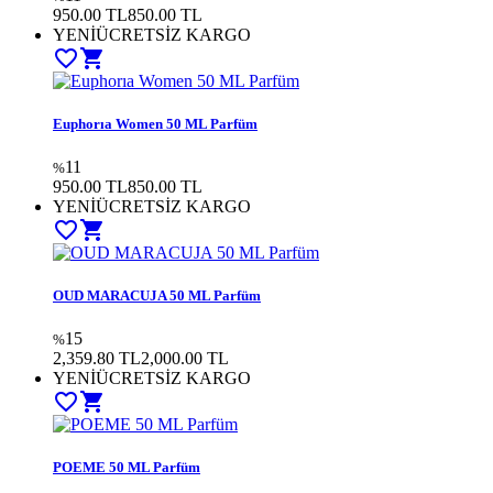
950.00 TL
850.00
TL
YENİ
ÜCRETSİZ KARGO
favorite_border
shopping_cart
Euphorıa Women 50 ML Parfüm
11
%
950.00 TL
850.00
TL
YENİ
ÜCRETSİZ KARGO
favorite_border
shopping_cart
OUD MARACUJA 50 ML Parfüm
15
%
2,359.80 TL
2,000.00
TL
YENİ
ÜCRETSİZ KARGO
favorite_border
shopping_cart
POEME 50 ML Parfüm