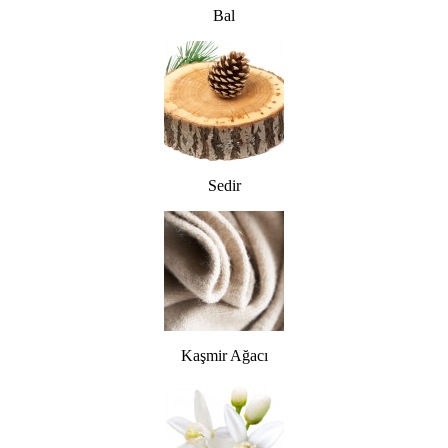
Bal
Sedir
Kaşmir Ağacı