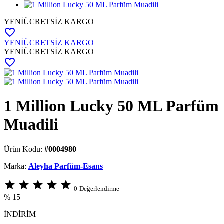
YENİ
ÜCRETSİZ KARGO
favorite_border
YENİ
ÜCRETSİZ KARGO
YENİ
ÜCRETSİZ KARGO
favorite_border
1 Million Lucky 50 ML Parfüm
Muadili
Ürün Kodu:
#0004980
Marka:
Aleyha Parfüm-Esans
star
star
star
star
star
0
Değerlendirme
% 15
İNDİRİM