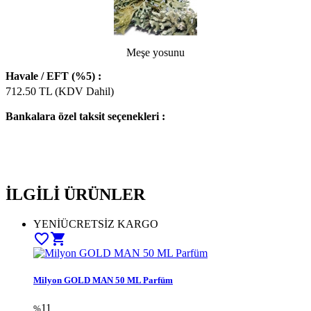
Meşe yosunu
Havale / EFT (%5) :
712.50
TL (KDV Dahil)
Bankalara özel taksit seçenekleri :
İLGİLİ ÜRÜNLER
YENİ
ÜCRETSİZ KARGO
favorite_border
shopping_cart
Milyon GOLD MAN 50 ML Parfüm
11
%