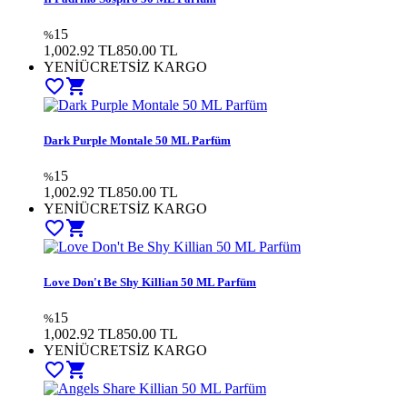
15
%
1,002.92 TL
850.00
TL
YENİ
ÜCRETSİZ KARGO
favorite_border
shopping_cart
Dark Purple Montale 50 ML Parfüm
15
%
1,002.92 TL
850.00
TL
YENİ
ÜCRETSİZ KARGO
favorite_border
shopping_cart
Love Don't Be Shy Killian 50 ML Parfüm
15
%
1,002.92 TL
850.00
TL
YENİ
ÜCRETSİZ KARGO
favorite_border
shopping_cart