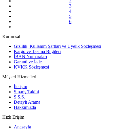
2
3
4
5
6
Kurumsal
Gizlilik, Kullanım Şartları ve Üyelik Sözleşmesi
Kargo ve Taşıma Bilgileri
İBAN Numaraları
Garanti ve İade
KVKK Sözleşmesi
Müşteri Hizmetleri
İletişim
Sipariş Takibi
S.S.S.
Detaylı Arama
Hakkımızda
Hızlı Erişim
Anasayfa