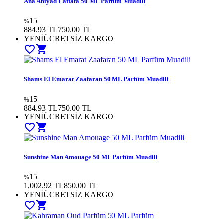
Ana Abiyad Lattafa 50 ML Parfüm Muadili
15
%
884.93 TL
750.00 TL
YENİ
ÜCRETSİZ KARGO
favorite_border
shopping_cart
Shams El Emarat Zaafaran 50 ML Parfüm Muadili
15
%
884.93 TL
750.00 TL
YENİ
ÜCRETSİZ KARGO
favorite_border
shopping_cart
Sunshine Man Amouage 50 ML Parfüm Muadili
15
%
1,002.92 TL
850.00 TL
YENİ
ÜCRETSİZ KARGO
favorite_border
shopping_cart