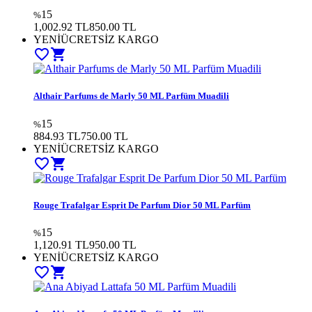
15
%
1,002.92 TL
850.00 TL
YENİ
ÜCRETSİZ KARGO
favorite_border
shopping_cart
Althair Parfums de Marly 50 ML Parfüm Muadili
15
%
884.93 TL
750.00 TL
YENİ
ÜCRETSİZ KARGO
favorite_border
shopping_cart
Rouge Trafalgar Esprit De Parfum Dior 50 ML Parfüm
15
%
1,120.91 TL
950.00 TL
YENİ
ÜCRETSİZ KARGO
favorite_border
shopping_cart