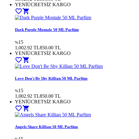
YENİ
ÜCRETSİZ KARGO
favorite_border
shopping_cart
Dark Purple Montale 50 ML Parfüm
15
%
1,002.92 TL
850.00 TL
YENİ
ÜCRETSİZ KARGO
favorite_border
shopping_cart
Love Don't Be Shy Killian 50 ML Parfüm
15
%
1,002.92 TL
850.00 TL
YENİ
ÜCRETSİZ KARGO
favorite_border
shopping_cart
Angels Share Killian 50 ML Parfüm
15