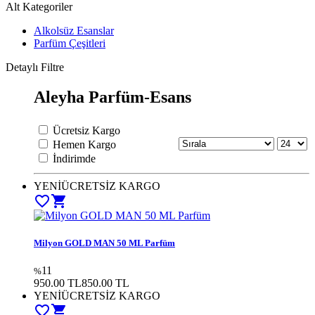
Alt Kategoriler
Alkolsüz Esanslar
Parfüm Çeşitleri
Detaylı Filtre
Aleyha Parfüm-Esans
Ücretsiz Kargo
Hemen Kargo
İndirimde
YENİ
ÜCRETSİZ KARGO
favorite_border
shopping_cart
Milyon GOLD MAN 50 ML Parfüm
11
%
950.00 TL
850.00 TL
YENİ
ÜCRETSİZ KARGO
favorite_border
shopping_cart