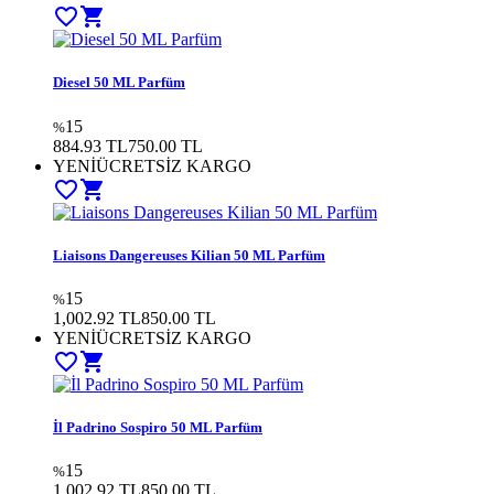
favorite_border
shopping_cart
Diesel 50 ML Parfüm
15
%
884.93 TL
750.00 TL
YENİ
ÜCRETSİZ KARGO
favorite_border
shopping_cart
Liaisons Dangereuses Kilian 50 ML Parfüm
15
%
1,002.92 TL
850.00 TL
YENİ
ÜCRETSİZ KARGO
favorite_border
shopping_cart
İl Padrino Sospiro 50 ML Parfüm
15
%
1,002.92 TL
850.00 TL