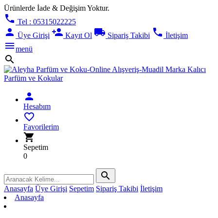
Ürünlerde İade & Değişim Yoktur.
phone
Tel : 05315022225
person
person_add
local_shipping
phone
Üye Girişi
Kayıt Ol
Sipariş Takibi
İletişim
menu
menü
search
person
Hesabım
favorite_border
Favorilerim
shopping_cart
Sepetim
0
search
Anasayfa
Üye Girişi
Sepetim
Sipariş Takibi
İletişim
Anasayfa