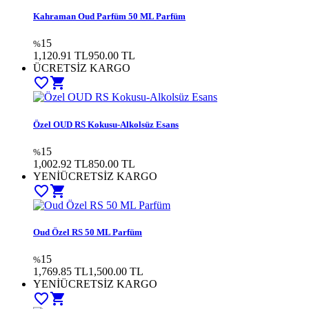
Kahraman Oud Parfüm 50 ML Parfüm
15
%
1,120.91 TL
950.00 TL
ÜCRETSİZ KARGO
favorite_border
shopping_cart
Özel OUD RS Kokusu-Alkolsüz Esans
15
%
1,002.92 TL
850.00 TL
YENİ
ÜCRETSİZ KARGO
favorite_border
shopping_cart
Oud Özel RS 50 ML Parfüm
15
%
1,769.85 TL
1,500.00 TL
YENİ
ÜCRETSİZ KARGO
favorite_border
shopping_cart