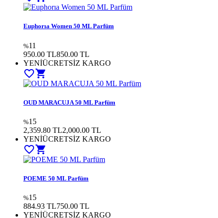
Euphorıa Women 50 ML Parfüm
11
%
950.00 TL
850.00 TL
YENİ
ÜCRETSİZ KARGO
favorite_border
shopping_cart
OUD MARACUJA 50 ML Parfüm
15
%
2,359.80 TL
2,000.00 TL
YENİ
ÜCRETSİZ KARGO
favorite_border
shopping_cart
POEME 50 ML Parfüm
15
%
884.93 TL
750.00 TL
YENİ
ÜCRETSİZ KARGO