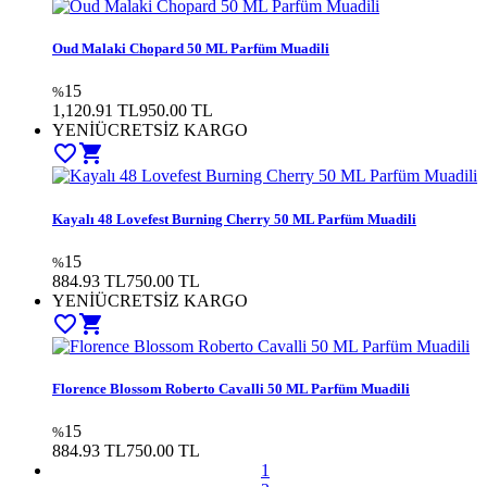
Oud Malaki Chopard 50 ML Parfüm Muadili
15
%
1,120.91 TL
950.00 TL
YENİ
ÜCRETSİZ KARGO
favorite_border
shopping_cart
Kayalı 48 Lovefest Burning Cherry 50 ML Parfüm Muadili
15
%
884.93 TL
750.00 TL
YENİ
ÜCRETSİZ KARGO
favorite_border
shopping_cart
Florence Blossom Roberto Cavalli 50 ML Parfüm Muadili
15
%
884.93 TL
750.00 TL
1