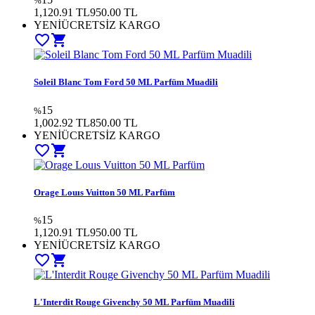
%
1,120.91 TL
950.00 TL
YENİ
ÜCRETSİZ KARGO
favorite_border
shopping_cart
Soleil Blanc Tom Ford 50 ML Parfüm Muadili
15
%
1,002.92 TL
850.00 TL
YENİ
ÜCRETSİZ KARGO
favorite_border
shopping_cart
Orage Louıs Vuitton 50 ML Parfüm
15
%
1,120.91 TL
950.00 TL
YENİ
ÜCRETSİZ KARGO
favorite_border
shopping_cart
L'Interdit Rouge Givenchy 50 ML Parfüm Muadili