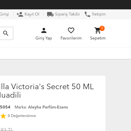
person_add
local_shipping
phone
irişi
Kayıt Ol
Sipariş Takibi
İletişim
person
favorite_border
shopping_cart
0
search
Giriş Yap
Favorilerim
Sepetim
lla Victoria's Secret 50 ML
uadili
05054
Marka:
Aleyha Parfüm-Esans
star
0
Değerlendirme
.93 TL