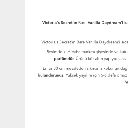
Victoria's Secret'ın
Bare
Vanilla Daydream'i
ka
Victoria's Secret'ın Bare Vanilla Daydream'i sıc
Resimde ki Aleyha markası şişesinde ve kutusu
parfümdür.
Ürünü kör alım yapıyorsanız yo
En az 30 cm mesafeden sıkmanız kokunun dağılım
bulundurunuz.
Yüksek yayılım için 5-6 defa omuz 
h