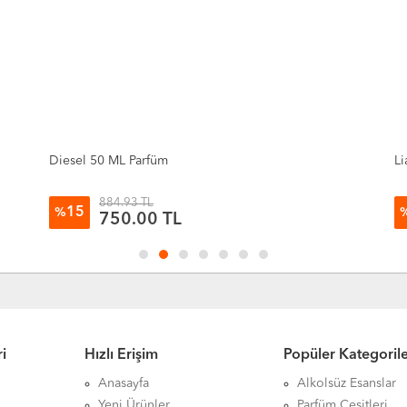
Diesel 50 ML Parfüm
Li
884.93 TL
15
%
750.00
TL
i
Hızlı Erişim
Popüler Kategoril
Anasayfa
Alkolsüz Esanslar
Yeni Ürünler
Parfüm Çeşitleri