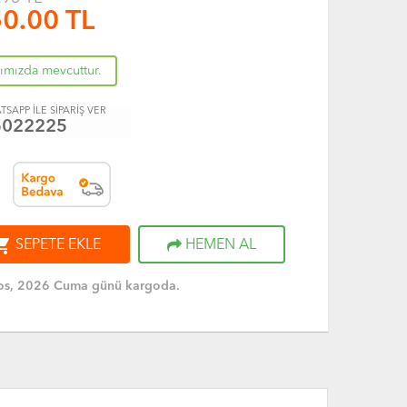
0.00
TL
rımızda mevcuttur.
TSAPP İLE SİPARİŞ VER
5022225
ng_cart
SEPETE EKLE
HEMEN AL
os, 2026 Cuma günü kargoda.