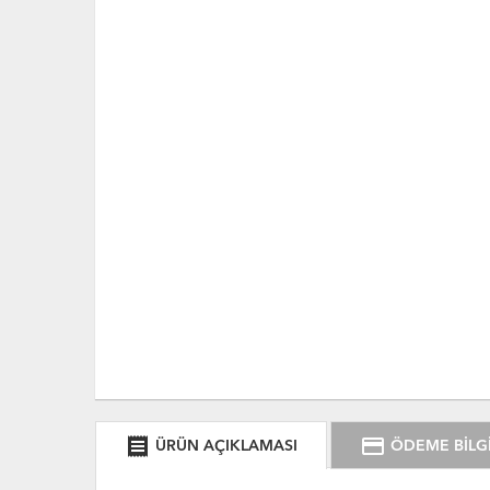
receipt
credit_card
ÜRÜN AÇIKLAMASI
ÖDEME BİLGİ