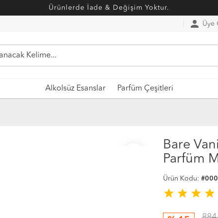
Ürünlerde İade & Değişim Yoktur.
person
Üye G
Alkolsüz Esanslar
Parfüm Çeşitleri
Bare Vani
favorite_border
Parfüm M
Ürün Kodu:
#00
star
star
star
star
884