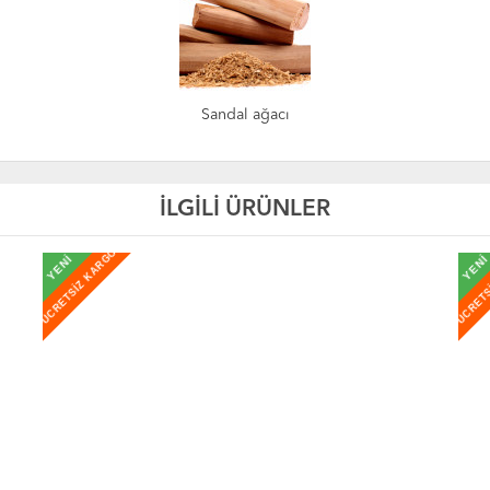
Sandal ağacı
İLGİLİ ÜRÜNLER
ÜCRETSİZ KARGO
ÜCRETS
YENİ
YEN