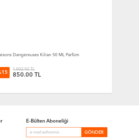
aisons Dangereuses Kilian 50 ML Parfüm
İl Padrino S
1,002.92 TL
1,00
15
15
%
%
850.00
TL
85
er
E-Bülten Aboneliği