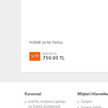
POEME 50 ML Parfüm
884.93 TL
15
%
750.00
TL
Kurumsal
Müşteri Hizmetler
Gizlilik, Kullanım Şartları
İletişim
ve Üyelik Sözleşmesi
Sipariş Takibi