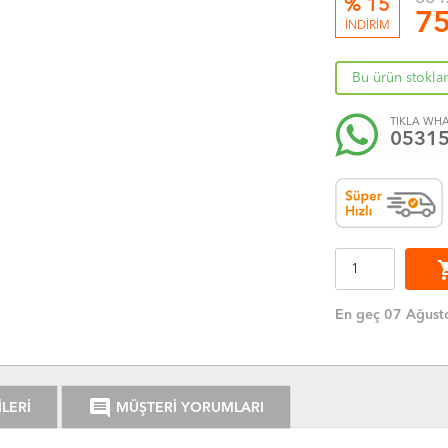
% 15
75
İNDİRİM
Bu ürün stokla
TIKLA WHA
0531
shoppi
En geç 07 Ağust
comment
LERİ
MÜŞTERİ YORUMLARI