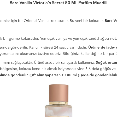
Bare Vanilla Victoria's Secret 50 ML Parfüm Muadili
dınlar için bir Oriental Vanilla kokusudur. Bu yeni bir kokudur.
Bare V
ak bir gurme kokusudur. Yumuşak vanilya ve yumuşak sandal ağacı notaları
nda gönderilir. Kalıcılık süresi 24 saat civarındadır.
Ürünlerde iade- 
rumlarını okumanızı tavsiye ederiz. Bildiğiniz, kullandığınız bir parfüm
ını sağlayacaktır. Ürünü arada bir sallayarak kullanınız.
Soğuk ortam
bölgesine, kokuyu kendiniz almak istiyorsanız yine 5-6 defa göğüs ve 
alinde gönderilir. Çift alım yaparsanız 100 ml şişede de gönderilebili