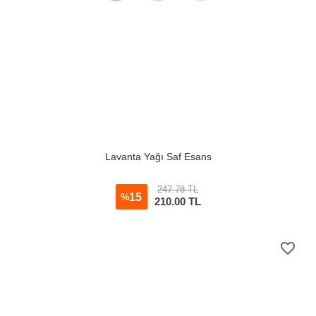
Lavanta Yağı Saf Esans
247.78 TL
15
%
210.00
TL
favorite_border