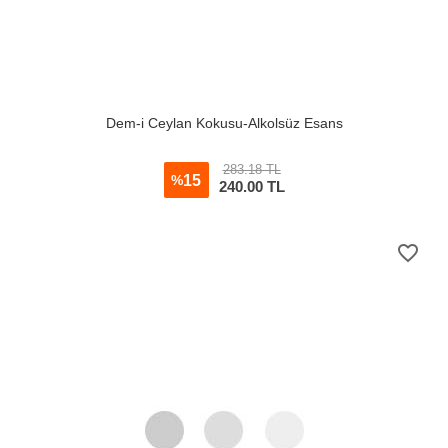
Dem-i Ceylan Kokusu-Alkolsüz Esans
283.18 TL
15
%
240.00
TL
favorite_border