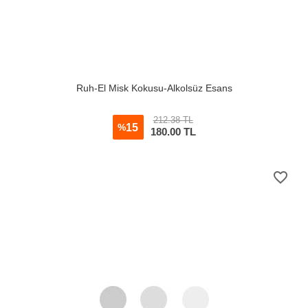
Ruh-El Misk Kokusu-Alkolsüz Esans
212.38 TL
15
%
180.00
TL
favorite_border