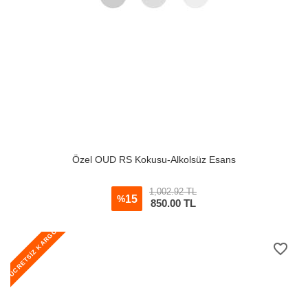
Özel OUD RS Kokusu-Alkolsüz Esans
1,002.92 TL
15
%
850.00
TL
ÜCRETSİZ KARGO
favorite_border