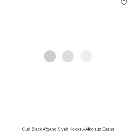
favorite_border
Oud Black Afgano Siyah Kokusu-Alkolsüz Esans