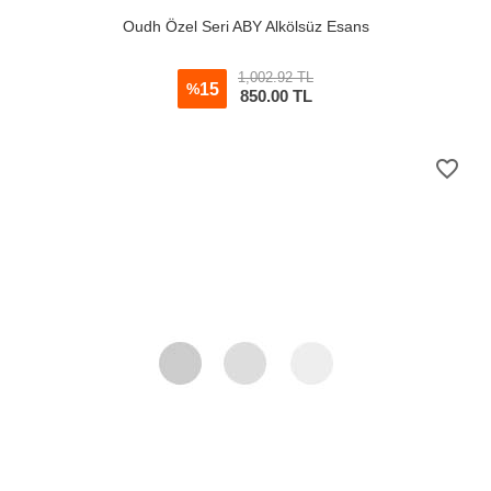
Oudh Özel Seri ABY Alkölsüz Esans
1,002.92 TL
15
%
850.00
TL
favorite_border