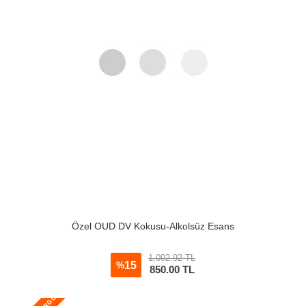
Özel OUD DV Kokusu-Alkolsüz Esans
1,002.92 TL
15
%
850.00
TL