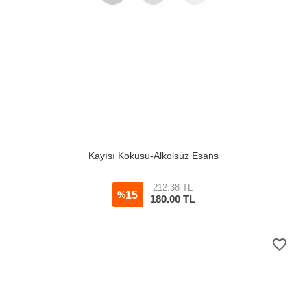
Kayısı Kokusu-Alkolsüz Esans
212.38 TL
15
%
180.00
TL
favorite_border