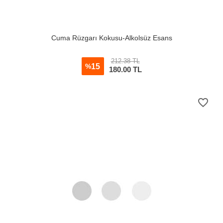
Cuma Rüzgarı Kokusu-Alkolsüz Esans
212.38 TL
15
%
180.00
TL
favorite_border