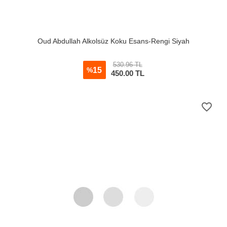
Oud Abdullah Alkolsüz Koku Esans-Rengi Siyah
530.96 TL
15
%
450.00
TL
favorite_border