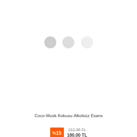
Coco-Musk Kokusu-Alkolsüz Esans
212.38 TL
15
%
180.00
TL