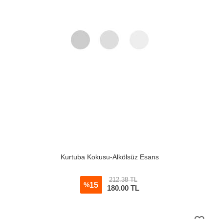
Kurtuba Kokusu-Alkölsüz Esans
212.38 TL
15
%
180.00
TL