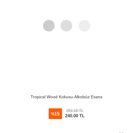
Tropical Wood Kokusu-Alkolsüz Esans
283.18 TL
15
%
240.00
TL