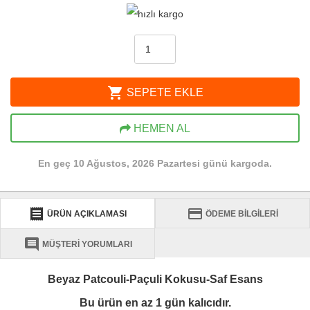
shopping_cart
SEPETE EKLE
HEMEN AL
En geç 10 Ağustos, 2026 Pazartesi günü kargoda.
receipt
credit_card
ÜRÜN AÇIKLAMASI
ÖDEME BİLGİLERİ
comment
MÜŞTERİ YORUMLARI
Beyaz Patcouli-Paçuli Kokusu-Saf Esans
Bu ürün en az 1 gün kalıcıdır.