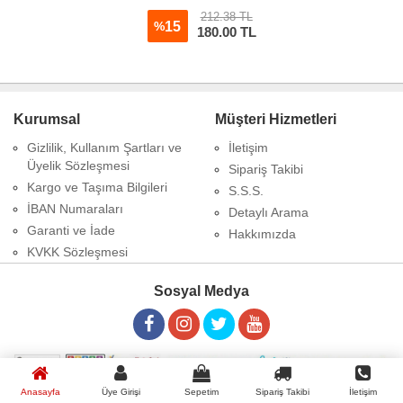
212.38 TL
15
%
180.00
TL
Kurumsal
Müşteri Hizmetleri
Gizlilik, Kullanım Şartları ve
İletişim
Üyelik Sözleşmesi
Sipariş Takibi
Kargo ve Taşıma Bilgileri
S.S.S.
İBAN Numaraları
Detaylı Arama
Garanti ve İade
Hakkımızda
KVKK Sözleşmesi
Sosyal Medya
Anasayfa
Copyrights © 2026 Aleyha Parfüm-Koku
Üye Girişi
Sepetim
Sipariş Takibi
İletişim