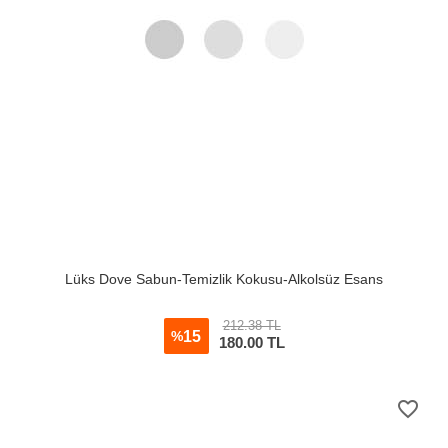
Lüks Dove Sabun-Temizlik Kokusu-Alkolsüz Esans
212.38 TL
15
%
180.00
TL
favorite_border