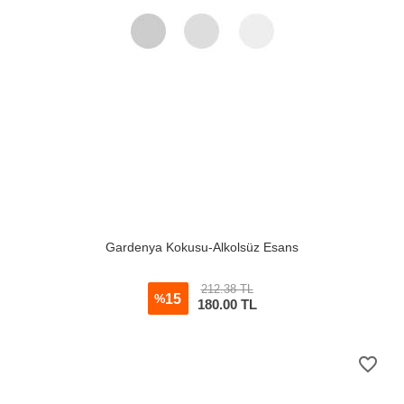
Gardenya Kokusu-Alkolsüz Esans
212.38 TL
15
%
180.00
TL
favorite_border