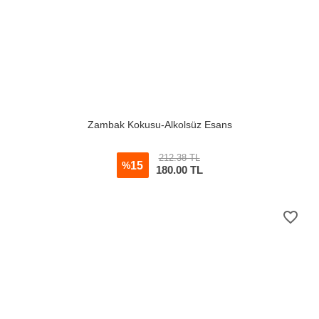
Zambak Kokusu-Alkolsüz Esans
212.38 TL
15
%
180.00
TL
favorite_border