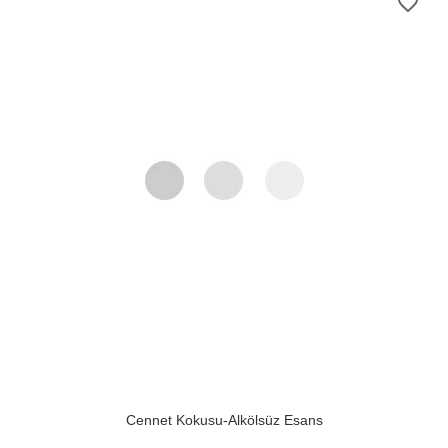
favorite_border
Cennet Kokusu-Alkölsüz Esans