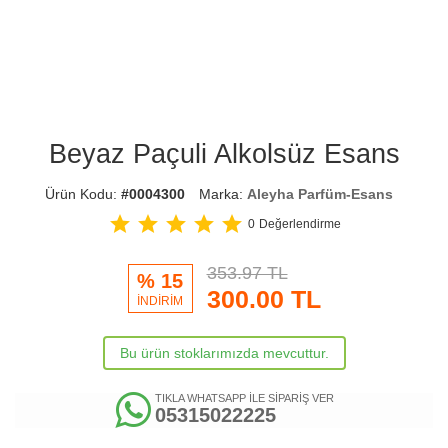
Beyaz Paçuli Alkolsüz Esans
Ürün Kodu:
#0004300
Marka:
Aleyha Parfüm-Esans
star
star
star
star
star
0
Değerlendirme
353.97 TL
% 15
300.00
TL
İNDİRİM
Bu ürün stoklarımızda mevcuttur.
TIKLA WHATSAPP İLE SİPARİŞ VER
05315022225