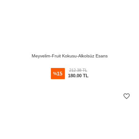
Meyvelim-Fruit Kokusu-Alkolsüz Esans
212.38 TL
15
%
180.00
TL
favorite_border