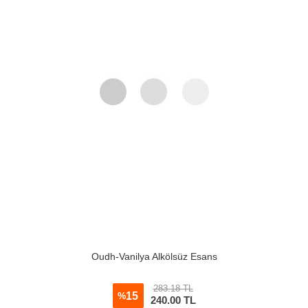
Oudh-Vanilya Alkölsüz Esans
283.18 TL
15
%
240.00
TL