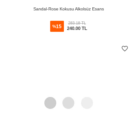
Sandal-Rose Kokusu Alkolsüz Esans
283.18 TL
15
%
240.00
TL
favorite_border