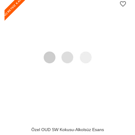
ÜCRETSİZ KARGO
favorite_border
Özel OUD SW Kokusu-Alkolsüz Esans