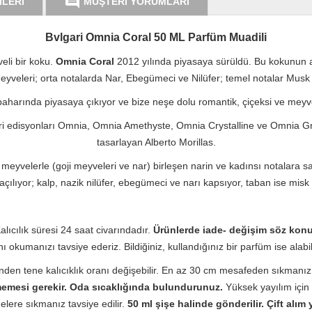
comment
İLERİ
MÜŞTERİ YORUMLARI
Bvlgari Omnia Coral 50 ML Parfüm Muadili
eli bir koku.
Omnia Coral
2012 yılında piyasaya sürüldü. Bu kokunun ar
yveleri; orta notalarda Nar, Ebegümeci ve Nilüfer; temel notalar Musk ve
harında piyasaya çıkıyor ve bize neşe dolu romantik, çiçeksi ve meyveli
i edisyonları Omnia, Omnia Amethyste, Omnia Crystalline ve Omnia Gree
tasarlayan Alberto Morillas.
 meyvelerle (goji meyveleri ve nar) birleşen narin ve kadınsı notalara
ılıyor; kalp, nazik nilüfer, ebegümeci ve narı kapsıyor, taban ise misk v
lıcılık süresi 24 saat civarındadır.
Ürünlerde iade- değişim söz konu
okumanızı tavsiye ederiz. Bildiğiniz, kullandığınız bir parfüm ise alabili
nden tene kalıcıklık oranı değişebilir. En az 30 cm mesafeden sıkmanız
memesi gerekir. Oda sıcaklığında bulundurunuz.
Yüksek yayılım içi
elere sıkmanız tavsiye edilir.
50 ml şişe halinde gönderilir. Çift alım