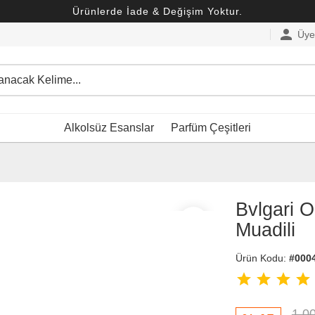
Ürünlerde İade & Değişim Yoktur.
person
Üye 
Alkolsüz Esanslar
Parfüm Çeşitleri
Bvlgari 
favorite_border
Muadili
Ürün Kodu:
#000
star
star
star
star
1,0