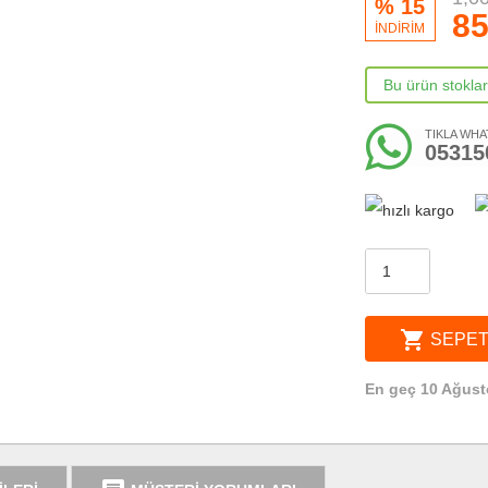
% 15
85
İNDİRİM
Bu ürün stokla
TIKLA WHA
05315
shopping_cart
SEPET
En geç 10 Ağust