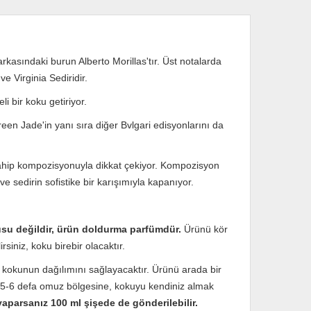
kasındaki burun Alberto Morillas'tır. Üst notalarda
 Virginia Sediridir.
 bir koku getiriyor.
n Jade'in yanı sıra diğer Bvlgari edisyonlarını da
 sahip kompozisyonuyla dikkat çekiyor. Kompozisyon
e sedirin sofistike bir karışımıyla kapanıyor.
su değildir, ürün doldurma parfümdür.
Ürünü kör
rsiniz, koku birebir olacaktır.
 kokunun dağılımını sağlayacaktır. Ürünü arada bir
n 5-6 defa omuz bölgesine, kokuyu kendiniz almak
 yaparsanız 100 ml şişede de gönderilebilir.