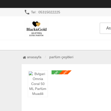
phone
Tel : 05315022225
anasayfa
parfüm çeşitleri
ÜCRETSİZ KARGO
ÜCRETSİZ KARGO
YENİ
YENİ