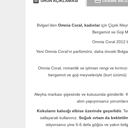
receipt
credit_card
ÜRÜN AÇIKLAMASI
ÖDEME BİLG
Bvlgari'den
Omnia Coral,
kadınlar
için Çiçek Meyv
Bergamot ve Goji Me
Omnia Coral 2012 ba
Yeni Omnia Coral'ın parfümörü, daha önceki Bvlgar
Omnia Coral, romantik ve iyimser rengi ve kırmızı
bergamot ve goji meyveleriyle (kurt üzümü) aç
Aleyha markası şişesinde ve kutusunda gönderilir. Ka
alım yapıyorsanız yorumlarını 
Kokuların kalıcığı elbise üzerinde geçerlidir.
Te
sallayarak kullanınız.
Soğuk ortam da bekletil
istiyorsanız yine 5-6 defa göğüs ve yakın bölg