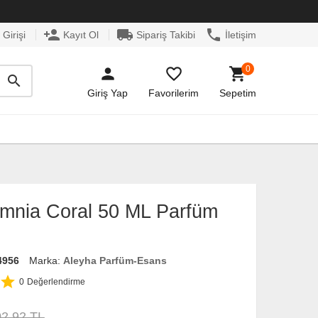
person_add
local_shipping
phone
Girişi
Kayıt Ol
Sipariş Takibi
İletişim
0
person
favorite_border
shopping_cart
search
Giriş Yap
Favorilerim
Sepetim
Omnia Coral 50 ML Parfüm
4956
Marka:
Aleyha Parfüm-Esans
star
0
Değerlendirme
02.92 TL