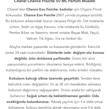
Chanel Chance Fraiche 50 ML Parfüm Muadili
Chanel'den
Chance Eau Fraiche,
kadınlar
için Chypre Floral
kokusudur.
Chance Eau Fraiche
2007 yılında piyasaya sürüldü.
Bu kokunun arkasındaki burun Jacques Polge'dir. Üst notalarda
Limon, Sedir ve Ağaç Kavunu; orta notalarda Su Sümbülü,
Pembe Biber ve Yasemin; temel notalar Beyaz Misk, Paçuli,
Vetiver, Tik Ağacı, İris ve Amber'dir.
Aleyha markası şişesinde ve kutusunda gönderilir. Kalıcılık
süresi 24 saat civarındadır.
Ürünlerde iade- değişim söz konusu
değildir, ürün doldurma parfümdür.
Ürünü kör alım
yapıyorsanız yorumlarını okumanızı tavsiye ederiz. Bildiğiniz,
kullandığınız bir parfüm ise alabilirsiniz, koku birebir olacaktır.
Kokuların kalıcığı elbise üzerinde geçerlidir.
Tenden tene
kalıcıklık oranı değişebilir. En az 30 cm mesafeden sıkmanız
kokunun dağılımını sağlayacaktır. Ürünü arada bir sallayarak
kullanınız.
Soğuk ortam da bekletilmemesi gerekir. Oda
sıcaklığında bulundurunuz.
Yüksek yayılım için 5-6 defa omuz
bölgesine, kokuyu kendiniz almak istiyorsanız yine 5-6 defa