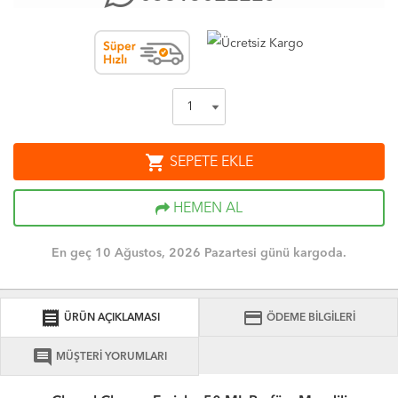
shopping_cart
SEPETE EKLE
HEMEN AL
En geç 10 Ağustos, 2026 Pazartesi günü kargoda.
receipt
credit_card
ÜRÜN AÇIKLAMASI
ÖDEME BİLGİLERİ
comment
MÜŞTERİ YORUMLARI