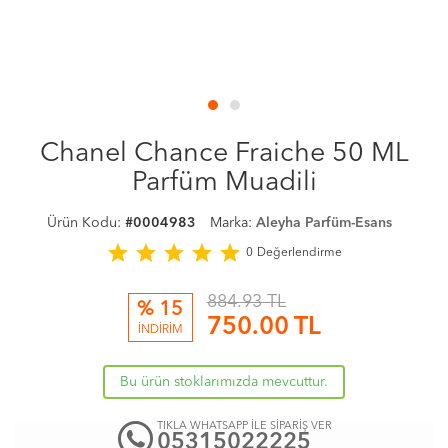
Chanel Chance Fraiche 50 ML
Parfüm Muadili
Ürün Kodu:
#0004983
Marka:
Aleyha Parfüm-Esans
star
star
star
star
star
0
Değerlendirme
884.93 TL
% 15
750.00
TL
İNDİRİM
Bu ürün stoklarımızda mevcuttur.
TIKLA WHATSAPP İLE SİPARİŞ VER
05315022225