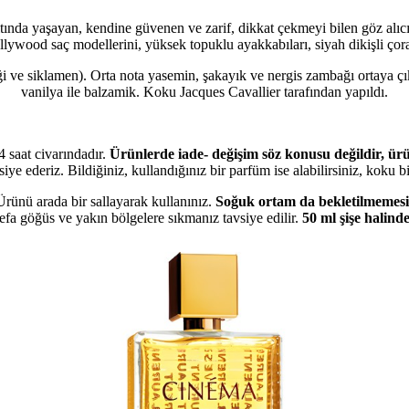
ın altında yaşayan, kendine güvenen ve zarif, dikkat çekmeyi bilen göz a
Hollywood saç modellerini, yüksek topuklu ayakkabıları, siyah dikişli çora
 ve siklamen). Orta nota yasemin, şakayık ve nergis zambağı ortaya çıkar
vanilya ile balzamik. Koku Jacques Cavallier tarafından yapıldı.
4 saat civarındadır.
Ürünlerde iade- değişim söz konusu değildir, 
ye ederiz. Bildiğiniz, kullandığınız bir parfüm ise alabilirsiniz, koku bi
rünü arada bir sallayarak kullanınız.
Soğuk ortam da bekletilmemesi
fa göğüs ve yakın bölgelere sıkmanız tavsiye edilir.
50 ml şişe halind