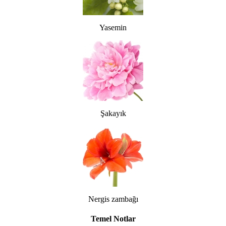
Yasemin
Şakayık
Nergis zambağı
Temel Notlar