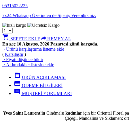
05315022225
7x24 Whatsapp Üzerinden de Sipariş Verebilirsiniz.
shopping_cart
SEPETE EKLE
HEMEN AL
En geç 10 Ağustos, 2026 Pazartesi günü kargoda.
·
Ürünü karşılaştırma listeme ekle
(
Karşılaştır
)
·
Fiyatı düşünce bildir
·
Aklımdakiler listesine ekle
receipt
ÜRÜN AÇIKLAMASI
credit_card
ÖDEME BİLGİLERİ
comment
MÜŞTERİ YORUMLARI
Yves Saint Laurent'in
Cinéma'sı
kadınlar
için bir Oriental Floral 
Çiçeği, Mandalina ve Siklamen; ort