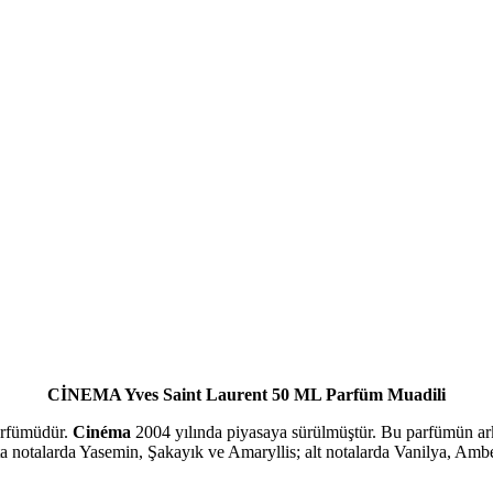
CİNEMA Yves Saint Laurent 50 ML Parfüm Muadili
parfümüdür.
Cinéma
2004 yılında piyasaya sürülmüştür. Bu parfümün ark
a notalarda Yasemin, Şakayık ve Amaryllis; alt notalarda Vanilya, Am