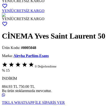
YENİ
ÜCRETSİZ KARGO
favorite_border
YENİ
ÜCRETSİZ KARGO
YENİ
ÜCRETSİZ KARGO
favorite_border
CİNEMA Yves Saint Laurent 5
Ürün Kodu:
#0005048
Marka:
Aleyha Parfüm-Esans
star
star
star
star
star
0
Değerlendirme
% 15
İNDİRİM
884.93 TL
750.00
TL
Bu ürün stoklarımızda mevcuttur.
TIKLA WHATSAPP İLE SİPARİŞ VER