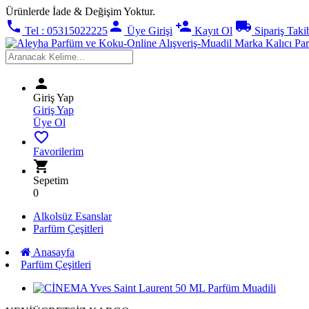
Ürünlerde İade & Değişim Yoktur.
phone
person
person_add
local_shipping
Tel : 05315022225
Üye Girişi
Kayıt Ol
Sipariş Taki
person
Giriş Yap
Giriş Yap
Üye Ol
favorite_border
Favorilerim
shopping_cart
Sepetim
0
Alkolsüz Esanslar
Parfüm Çeşitleri
Anasayfa
Parfüm Çeşitleri