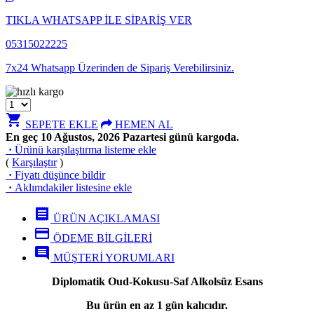
TIKLA WHATSAPP İLE SİPARİŞ VER
05315022225
7x24 Whatsapp Üzerinden de Sipariş Verebilirsiniz.
shopping_cart
SEPETE EKLE
HEMEN AL
En geç 10 Ağustos, 2026 Pazartesi günü kargoda.
·
Ürünü karşılaştırma listeme ekle
(
Karşılaştır
)
·
Fiyatı düşünce bildir
·
Aklımdakiler listesine ekle
receipt
ÜRÜN AÇIKLAMASI
credit_card
ÖDEME BİLGİLERİ
comment
MÜŞTERİ YORUMLARI
Diplomatik Oud-Kokusu-Saf Alkolsüz Esans
Bu ürün en az 1 gün kalıcıdır.