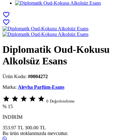
favorite_border
favorite_border
Diplomatik Oud-Kokusu
Alkolsüz Esans
Ürün Kodu:
#0004272
Marka:
Aleyha Parfüm-Esans
star
star
star
star
star
0
Değerlendirme
% 15
İNDİRİM
353.97 TL
300.00
TL
Bu ürün stoklarımızda mevcuttur.