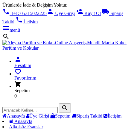
Ürünlerde İade & Değişim Yoktur.
phone
person
person_add
local_shipping
Tel : 05315022225
Üye Girişi
Kayıt Ol
Sipariş
phone
Takibi
İletişim
menu
menü
search
person
Hesabım
favorite_border
Favorilerim
shopping_cart
Sepetim
0
search
Anasayfa
Üye Girişi
Sepetim
Sipariş Takibi
İletişim
Anasayfa
Alkolsüz Esanslar