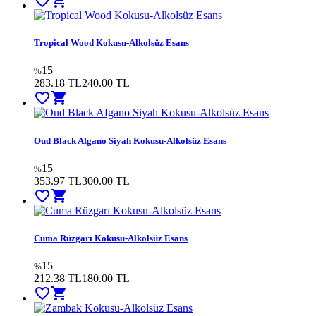
favorite_border
shopping_cart
Tropical Wood Kokusu-Alkolsüz Esans
15
%
283.18 TL
240.00
TL
favorite_border
shopping_cart
Oud Black Afgano Siyah Kokusu-Alkolsüz Esans
15
%
353.97 TL
300.00
TL
favorite_border
shopping_cart
Cuma Rüzgarı Kokusu-Alkolsüz Esans
15
%
212.38 TL
180.00
TL
favorite_border
shopping_cart