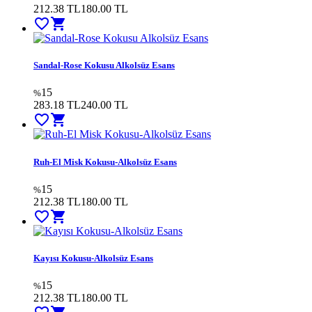
212.38 TL
180.00
TL
favorite_border
shopping_cart
Sandal-Rose Kokusu Alkolsüz Esans
15
%
283.18 TL
240.00
TL
favorite_border
shopping_cart
Ruh-El Misk Kokusu-Alkolsüz Esans
15
%
212.38 TL
180.00
TL
favorite_border
shopping_cart
Kayısı Kokusu-Alkolsüz Esans
15
%
212.38 TL
180.00
TL