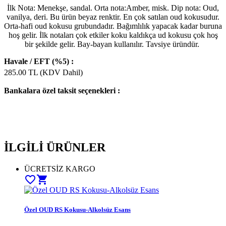
İlk Nota: Menekşe, sandal. Orta nota:Amber, misk. Dip nota: Oud,
vanilya, deri. Bu ürün beyaz renktir. En çok satılan oud kokusudur.
Orta-hafi oud kokusu grubundadır. Bağımlılık yapacak kadar buruna
hoş gelir. İlk notaları çok etkiler koku kaldıkça ud kokusu çok hoş
bir şekilde gelir. Bay-bayan kullanılır. Tavsiye üründür.
Havale / EFT (%5) :
285.00
TL (KDV Dahil)
Bankalara özel taksit seçenekleri :
İLGİLİ ÜRÜNLER
ÜCRETSİZ KARGO
favorite_border
shopping_cart
Özel OUD RS Kokusu-Alkolsüz Esans