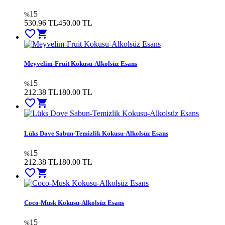
15
%
530.96 TL
450.00
TL
favorite_border
shopping_cart
Meyvelim-Fruit Kokusu-Alkolsüz Esans
15
%
212.38 TL
180.00
TL
favorite_border
shopping_cart
Lüks Dove Sabun-Temizlik Kokusu-Alkolsüz Esans
15
%
212.38 TL
180.00
TL
favorite_border
shopping_cart
Coco-Musk Kokusu-Alkolsüz Esans
15
%