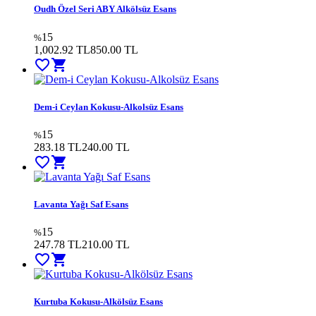
Oudh Özel Seri ABY Alkölsüz Esans
15
%
1,002.92 TL
850.00
TL
favorite_border
shopping_cart
Dem-i Ceylan Kokusu-Alkolsüz Esans
15
%
283.18 TL
240.00
TL
favorite_border
shopping_cart
Lavanta Yağı Saf Esans
15
%
247.78 TL
210.00
TL
favorite_border
shopping_cart
Kurtuba Kokusu-Alkölsüz Esans