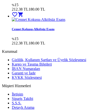
15
%
212.38 TL
180.00
TL
favorite_border
shopping_cart
Cennet Kokusu-Alkölsüz Esans
15
%
212.38 TL
180.00
TL
Kurumsal
Gizlilik, Kullanım Şartları ve Üyelik Sözleşmesi
Kargo ve Taşıma Bilgileri
İBAN Numaraları
Garanti ve İade
KVKK Sözleşmesi
Müşteri Hizmetleri
İletişim
Sipariş Takibi
S.S.S.
Detaylı Arama