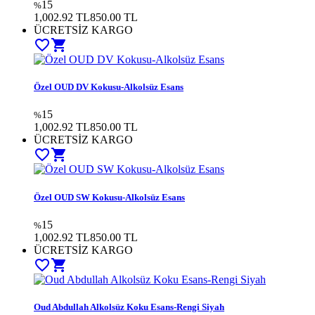
15
%
1,002.92 TL
850.00
TL
ÜCRETSİZ KARGO
favorite_border
shopping_cart
Özel OUD DV Kokusu-Alkolsüz Esans
15
%
1,002.92 TL
850.00
TL
ÜCRETSİZ KARGO
favorite_border
shopping_cart
Özel OUD SW Kokusu-Alkolsüz Esans
15
%
1,002.92 TL
850.00
TL
ÜCRETSİZ KARGO
favorite_border
shopping_cart
Oud Abdullah Alkolsüz Koku Esans-Rengi Siyah