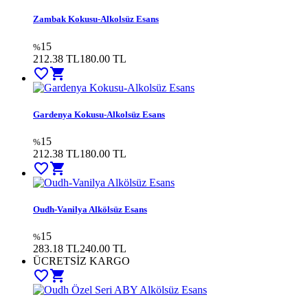
Zambak Kokusu-Alkolsüz Esans
15
%
212.38 TL
180.00
TL
favorite_border
shopping_cart
Gardenya Kokusu-Alkolsüz Esans
15
%
212.38 TL
180.00
TL
favorite_border
shopping_cart
Oudh-Vanilya Alkölsüz Esans
15
%
283.18 TL
240.00
TL
ÜCRETSİZ KARGO
favorite_border
shopping_cart