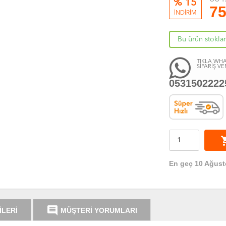
% 15
75
İNDİRİM
Bu ürün stokla
TIKLA WHA
SİPARİŞ VE
0531502222
shoppi
En geç 10 Ağust
comment
İLERİ
MÜŞTERİ YORUMLARI