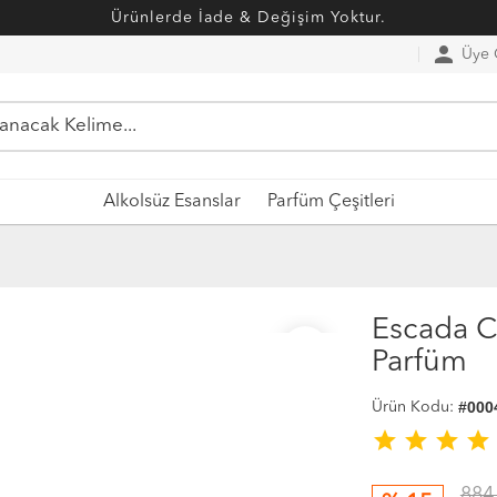
Ürünlerde İade & Değişim Yoktur.
person
Üye G
Alkolsüz Esanslar
Parfüm Çeşitleri
Escada C
favorite_border
Parfüm
#000
Ürün Kodu:
star
star
star
star
884