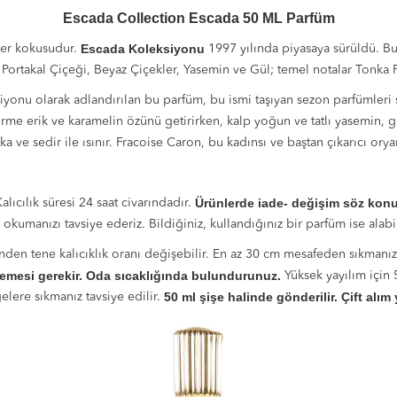
Escada Collection Escada 50 ML Parfüm
Escada Koleksiyonu
ber kokusudur.
1997 yılında piyasaya sürüldü. B
 Portakal Çiçeği, Beyaz Çiçekler, Yasemin ve Gül; temel notalar Tonka F
nu olarak adlandırılan bu parfüm, bu ismi taşıyan sezon parfümleri seris
 gurme erik ve karamelin özünü getirirken, kalp yoğun ve tatlı yasemin, g
a ve sedir ile ısınır. Fracoise Caron, bu kadınsı ve baştan çıkarıcı or
Ürünlerde iade- değişim söz konu
lıcılık süresi 24 saat civarındadır.
okumanızı tavsiye ederiz. Bildiğiniz, kullandığınız bir parfüm ise alabili
nden tene kalıcıklık oranı değişebilir. En az 30 cm mesafeden sıkmanız
emesi gerekir. Oda sıcaklığında bulundurunuz.
Yüksek yayılım için
50 ml şişe halinde gönderilir. Çift alı
elere sıkmanız tavsiye edilir.