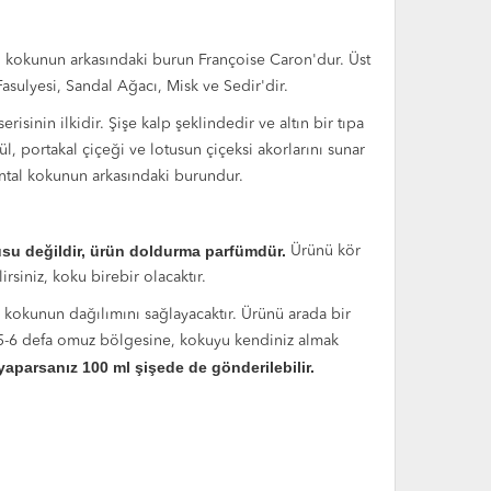
u kokunun arkasındaki burun Françoise Caron'dur. Üst
asulyesi, Sandal Ağacı, Misk ve Sedir'dir.
inin ilkidir. Şişe kalp şeklindedir ve altın bir tıpa
ül, portakal çiçeği ve lotusun çiçeksi akorlarını sunar
yantal kokunun arkasındaki burundur.
su değildir, ürün doldurma parfümdür.
Ürünü kör
rsiniz, koku birebir olacaktır.
 kokunun dağılımını sağlayacaktır. Ürünü arada bir
 5-6 defa omuz bölgesine, kokuyu kendiniz almak
m yaparsanız 100 ml şişede de gönderilebilir.