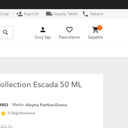
person_add
local_shipping
phone
irişi
Kayıt Ol
Sipariş Takibi
İletişim
person
favorite_border
shopping_cart
0
search
Giriş Yap
Favorilerim
Sepetim
ollection Escada 50 ML
4953
Aleyha Parfüm-Esans
Marka:
star
0
Değerlendirme
.93 TL