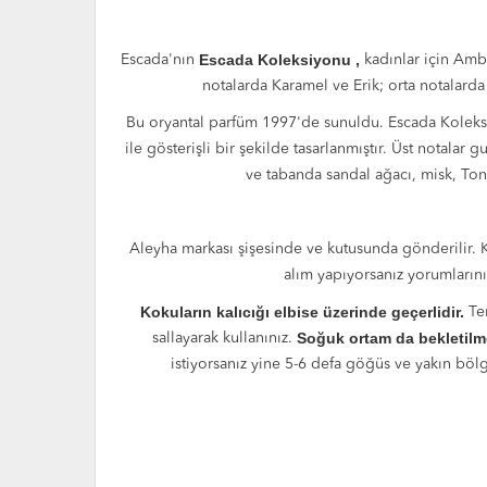
Escada Koleksiyonu
,
Escada'nın
kadınlar için Am
notalarda Karamel ve Erik; orta notalarda
Bu oryantal parfüm 1997'de sunuldu. Escada Koleksiyo
ile gösterişli bir şekilde tasarlanmıştır. Üst notalar
ve tabanda sandal ağacı, misk, Tonk
Aleyha markası şişesinde ve kutusunda gönderilir. Ka
alım yapıyorsanız yorumlarını 
Kokuların kalıcığı elbise üzerinde geçerlidir.
Te
Soğuk ortam da bekletilm
sallayarak kullanınız.
istiyorsanız yine 5-6 defa göğüs ve yakın bölg