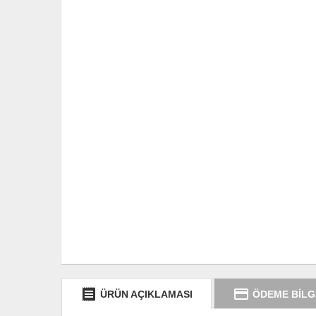
receipt
credit_card
ÜRÜN AÇIKLAMASI
ÖDEME BİLG