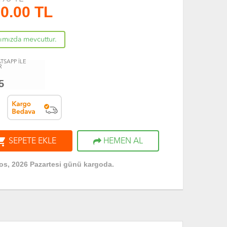
0.00
TL
rımızda mevcuttur.
TSAPP İLE
R
5
ng_cart
SEPETE EKLE
HEMEN AL
os, 2026 Pazartesi günü kargoda.