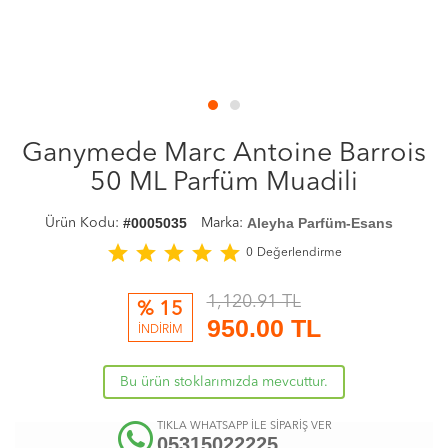
Ganymede Marc Antoine Barrois
50 ML Parfüm Muadili
#0005035
Aleyha Parfüm-Esans
Ürün Kodu:
Marka:
star
star
star
star
star
0
Değerlendirme
1,120.91 TL
% 15
950.00
TL
İNDİRİM
Bu ürün stoklarımızda mevcuttur.
TIKLA WHATSAPP İLE SİPARİŞ VER
05315022225