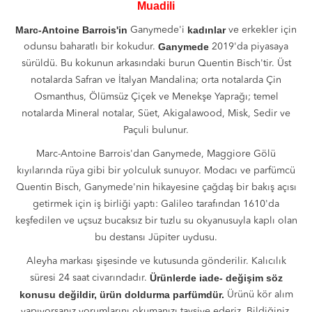
Muadili
Marc-Antoine Barrois'in
kadınlar
Ganymede'i
ve erkekler için
Ganymede
odunsu baharatlı bir kokudur.
2019'da piyasaya
sürüldü. Bu kokunun arkasındaki burun Quentin Bisch'tir. Üst
notalarda Safran ve İtalyan Mandalina; orta notalarda Çin
Osmanthus, Ölümsüz Çiçek ve Menekşe Yaprağı; temel
notalarda Mineral notalar, Süet, Akigalawood, Misk, Sedir ve
Paçuli bulunur.
Marc-Antoine Barrois'dan Ganymede, Maggiore Gölü
kıyılarında rüya gibi bir yolculuk sunuyor. Modacı ve parfümcü
Quentin Bisch, Ganymede'nin hikayesine çağdaş bir bakış açısı
getirmek için iş birliği yaptı: Galileo tarafından 1610'da
keşfedilen ve uçsuz bucaksız bir tuzlu su okyanusuyla kaplı olan
bu destansı Jüpiter uydusu.
Aleyha markası şişesinde ve kutusunda gönderilir. Kalıcılık
Ürünlerde iade- değişim söz
süresi 24 saat civarındadır.
konusu değildir, ürün doldurma parfümdür.
Ürünü kör alım
yapıyorsanız yorumlarını okumanızı tavsiye ederiz. Bildiğiniz,