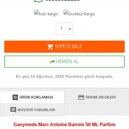
shopping_cart
SEPETE EKLE
HEMEN AL
En geç 10 Ağustos, 2026 Pazartesi günü kargoda.
receipt
credit_card
ÜRÜN AÇIKLAMASI
ÖDEME BİLGİLERİ
comment
MÜŞTERİ YORUMLARI
Ganymede Marc Antoine Barrois 50 ML Parfüm