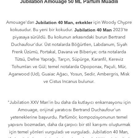
Jubilation Amouage 50 ML Parfüm Muadili
Jubilation 40 Man,
erkekler
Amouage'dan
için Woody Chypre
Jubilation 40 Man
kokusudur. Bu yeni bir kokudur.
2023'te
piyasaya sürüldü. Bu kokunun arkasındaki burun Bertrand
Duchaufour'dur. Üst notalarda Böğürtlen, Labdanum, Siyah
Frenk Üzümü, Portakal, Davana ve Biberiye; orta notalarda
Tütsü, Defne Yaprağı, Tarçın, Süpürge, Karanfil, Kereviz
Tohumları ve Gül; temel notalarda Opoponax, Paçuli, Mür,
Agarwood (Ud), Guaiac Ağacı, Yosun, Sedir, Ambergris, Misk
ve Cistus Incanus bulunur.
"Jubilation XXV Man'in bu daha da kutlayıcı enkarnasyonu için
Amouage, orijinal yaratıcısı Bertrand Duchaufour'un
yeteneklerine başvurdu. Parfümör, kompozisyonunun temel
yapısını bozmadan, daha da çarpıcı bir stil karışımı oluşturmak
için temel yönleri vurguladı ve vurguladı. Jubilation 40 Man,