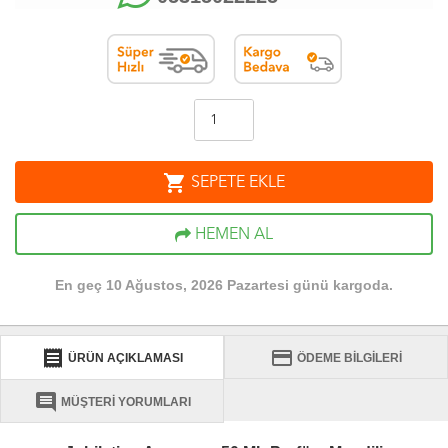
shopping_cart
SEPETE EKLE
HEMEN AL
En geç 10 Ağustos, 2026 Pazartesi günü kargoda.
receipt
credit_card
ÜRÜN AÇIKLAMASI
ÖDEME BİLGİLERİ
comment
MÜŞTERİ YORUMLARI