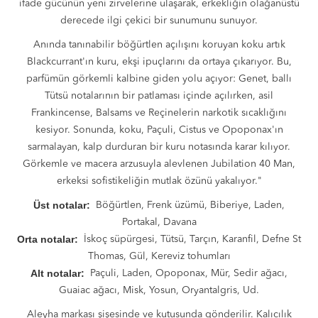
ifade gücünün yeni zirvelerine ulaşarak, erkekliğin olağanüstü
derecede ilgi çekici bir sunumunu sunuyor.
Anında tanınabilir böğürtlen açılışını koruyan koku artık
Blackcurrant'ın kuru, ekşi ipuçlarını da ortaya çıkarıyor. Bu,
parfümün görkemli kalbine giden yolu açıyor: Genet, ballı
Tütsü notalarının bir patlaması içinde açılırken, asil
Frankincense, Balsams ve Reçinelerin narkotik sıcaklığını
kesiyor. Sonunda, koku, Paçuli, Cistus ve Opoponax'ın
sarmalayan, kalp durduran bir kuru notasında karar kılıyor.
Görkemle ve macera arzusuyla alevlenen Jubilation 40 Man,
erkeksi sofistikeliğin mutlak özünü yakalıyor."
Üst notalar:
Böğürtlen, Frenk üzümü, Biberiye, Laden,
Portakal, Davana
Orta notalar:
İskoç süpürgesi, Tütsü, Tarçın, Karanfil, Defne St
Thomas, Gül, Kereviz tohumları
Alt notalar:
Paçuli, Laden, Opoponax, Mür, Sedir ağacı,
Guaiac ağacı, Misk, Yosun, Oryantalgris, Ud.
Aleyha markası şişesinde ve kutusunda gönderilir. Kalıcılık