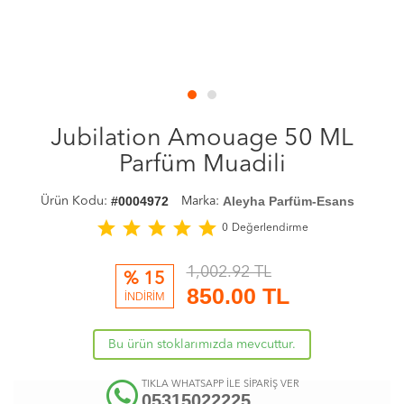
Jubilation Amouage 50 ML
Parfüm Muadili
#0004972
Aleyha Parfüm-Esans
Ürün Kodu:
Marka:
star
star
star
star
star
0
Değerlendirme
1,002.92 TL
% 15
850.00
TL
İNDİRİM
Bu ürün stoklarımızda mevcuttur.
TIKLA WHATSAPP İLE SİPARİŞ VER
05315022225