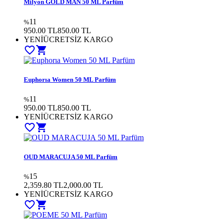
Milyon GOLD MAN 50 ML Parfüm
11
%
950.00 TL
850.00
TL
YENİ
ÜCRETSİZ KARGO
favorite_border
shopping_cart
Euphorıa Women 50 ML Parfüm
11
%
950.00 TL
850.00
TL
YENİ
ÜCRETSİZ KARGO
favorite_border
shopping_cart
OUD MARACUJA 50 ML Parfüm
15
%
2,359.80 TL
2,000.00
TL
YENİ
ÜCRETSİZ KARGO
favorite_border
shopping_cart