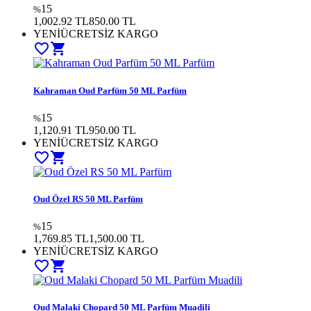
15
%
1,002.92 TL
850.00
TL
YENİ
ÜCRETSİZ KARGO
favorite_border
shopping_cart
Kahraman Oud Parfüm 50 ML Parfüm
15
%
1,120.91 TL
950.00
TL
YENİ
ÜCRETSİZ KARGO
favorite_border
shopping_cart
Oud Özel RS 50 ML Parfüm
15
%
1,769.85 TL
1,500.00
TL
YENİ
ÜCRETSİZ KARGO
favorite_border
shopping_cart
Oud Malaki Chopard 50 ML Parfüm Muadili