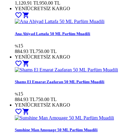
1,120.91 TL
950.00
TL
YENİ
ÜCRETSİZ KARGO
favorite_border
shopping_cart
Ana Abiyad Lattafa 50 ML Parfüm Muadili
15
%
884.93 TL
750.00
TL
YENİ
ÜCRETSİZ KARGO
favorite_border
shopping_cart
Shams El Emarat Zaafaran 50 ML Parfüm Muadili
15
%
884.93 TL
750.00
TL
YENİ
ÜCRETSİZ KARGO
favorite_border
shopping_cart
Sunshine Man Amouage 50 ML Parfüm Muadili