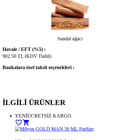
Sandal ağacı
Havale / EFT (%5) :
902.50
TL (KDV Dahil)
Bankalara özel taksit seçenekleri :
İLGİLİ ÜRÜNLER
YENİ
ÜCRETSİZ KARGO
favorite_border
shopping_cart