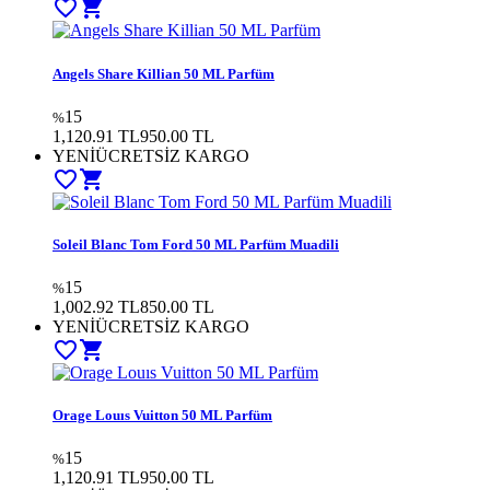
favorite_border
shopping_cart
Angels Share Killian 50 ML Parfüm
15
%
1,120.91 TL
950.00
TL
YENİ
ÜCRETSİZ KARGO
favorite_border
shopping_cart
Soleil Blanc Tom Ford 50 ML Parfüm Muadili
15
%
1,002.92 TL
850.00
TL
YENİ
ÜCRETSİZ KARGO
favorite_border
shopping_cart
Orage Louıs Vuitton 50 ML Parfüm
15
%
1,120.91 TL
950.00
TL