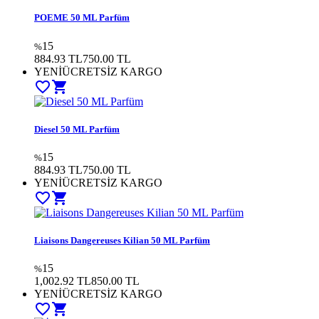
POEME 50 ML Parfüm
15
%
884.93 TL
750.00
TL
YENİ
ÜCRETSİZ KARGO
favorite_border
shopping_cart
Diesel 50 ML Parfüm
15
%
884.93 TL
750.00
TL
YENİ
ÜCRETSİZ KARGO
favorite_border
shopping_cart
Liaisons Dangereuses Kilian 50 ML Parfüm
15
%
1,002.92 TL
850.00
TL
YENİ
ÜCRETSİZ KARGO
favorite_border
shopping_cart