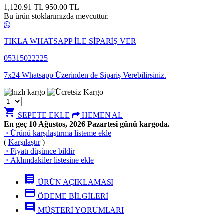
1,120.91 TL
950.00
TL
Bu ürün stoklarımızda mevcuttur.
TIKLA WHATSAPP İLE SİPARİŞ VER
05315022225
7x24 Whatsapp Üzerinden de Sipariş Verebilirsiniz.
shopping_cart
SEPETE EKLE
HEMEN AL
En geç 10 Ağustos, 2026 Pazartesi günü kargoda.
·
Ürünü karşılaştırma listeme ekle
(
Karşılaştır
)
·
Fiyatı düşünce bildir
·
Aklımdakiler listesine ekle
receipt
ÜRÜN AÇIKLAMASI
credit_card
ÖDEME BİLGİLERİ
comment
MÜŞTERİ YORUMLARI