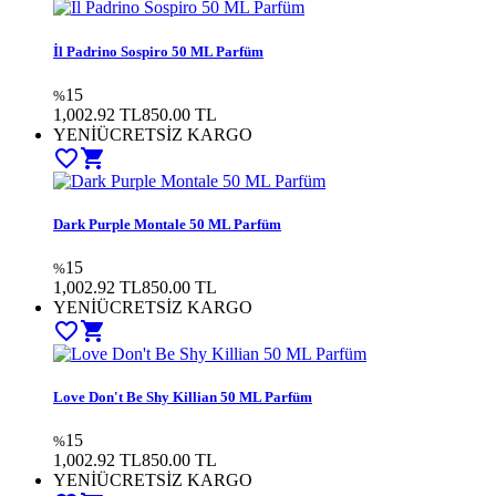
İl Padrino Sospiro 50 ML Parfüm
15
%
1,002.92 TL
850.00
TL
YENİ
ÜCRETSİZ KARGO
favorite_border
shopping_cart
Dark Purple Montale 50 ML Parfüm
15
%
1,002.92 TL
850.00
TL
YENİ
ÜCRETSİZ KARGO
favorite_border
shopping_cart
Love Don't Be Shy Killian 50 ML Parfüm
15
%
1,002.92 TL
850.00
TL
YENİ
ÜCRETSİZ KARGO