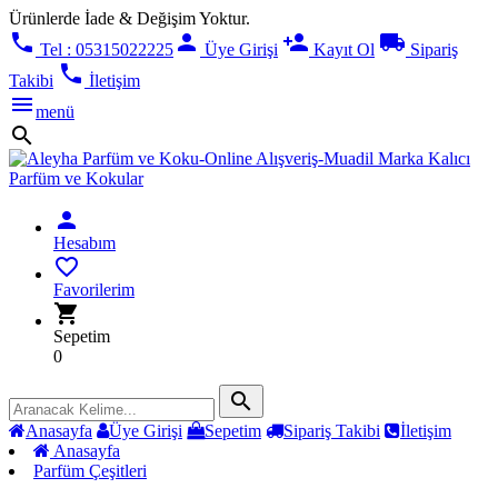
Ürünlerde İade & Değişim Yoktur.
phone
person
person_add
local_shipping
Tel : 05315022225
Üye Girişi
Kayıt Ol
Sipariş
phone
Takibi
İletişim
menu
menü
search
person
Hesabım
favorite_border
Favorilerim
shopping_cart
Sepetim
0
search
Anasayfa
Üye Girişi
Sepetim
Sipariş Takibi
İletişim
Anasayfa
Parfüm Çeşitleri