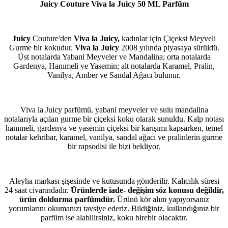
Juicy Couture Viva la Juicy 50 ML Parfüm
Juicy
Couture'den
Viva la Juicy,
kadınlar için Çiçeksi Meyveli
Gurme bir kokudur.
Viva la Juicy
2008 yılında piyasaya sürüldü.
Üst notalarda Yabani Meyveler ve Mandalina; orta notalarda
Gardenya, Hanımeli ve Yasemin; alt notalarda Karamel, Pralin,
Vanilya, Amber ve Sandal Ağacı bulunur.
Viva la Juicy parfümü, yabani meyveler ve sulu mandalina
notalarıyla açılan gurme bir çiçeksi koku olarak sunuldu. Kalp notası
hanımeli, gardenya ve yasemin çiçeksi bir karışımı kapsarken, temel
notalar kehribar, karamel, vanilya, sandal ağacı ve pralinlerin gurme
bir rapsodisi ile bizi bekliyor.
Aleyha markası şişesinde ve kutusunda gönderilir. Kalıcılık süresi
24 saat civarındadır.
Ürünlerde iade- değişim söz konusu değildir,
ürün doldurma parfümdür.
Ürünü kör alım yapıyorsanız
yorumlarını okumanızı tavsiye ederiz. Bildiğiniz, kullandığınız bir
parfüm ise alabilirsiniz, koku birebir olacaktır.