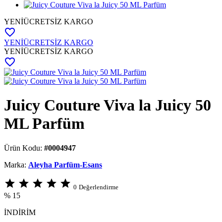
YENİ
ÜCRETSİZ KARGO
favorite_border
YENİ
ÜCRETSİZ KARGO
YENİ
ÜCRETSİZ KARGO
favorite_border
Juicy Couture Viva la Juicy 50
ML Parfüm
Ürün Kodu:
#0004947
Marka:
Aleyha Parfüm-Esans
star
star
star
star
star
0
Değerlendirme
% 15
İNDİRİM