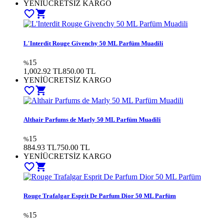
YENİ
ÜCRETSİZ KARGO
favorite_border
shopping_cart
L'Interdit Rouge Givenchy 50 ML Parfüm Muadili
15
%
1,002.92 TL
850.00
TL
YENİ
ÜCRETSİZ KARGO
favorite_border
shopping_cart
Althair Parfums de Marly 50 ML Parfüm Muadili
15
%
884.93 TL
750.00
TL
YENİ
ÜCRETSİZ KARGO
favorite_border
shopping_cart
Rouge Trafalgar Esprit De Parfum Dior 50 ML Parfüm
15
%