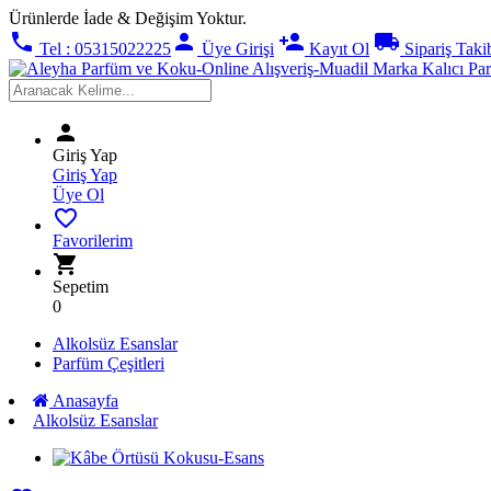
Ürünlerde İade & Değişim Yoktur.
phone
person
person_add
local_shipping
Tel : 05315022225
Üye Girişi
Kayıt Ol
Sipariş Taki
person
Giriş Yap
Giriş Yap
Üye Ol
favorite_border
Favorilerim
shopping_cart
Sepetim
0
Alkolsüz Esanslar
Parfüm Çeşitleri
Anasayfa
Alkolsüz Esanslar