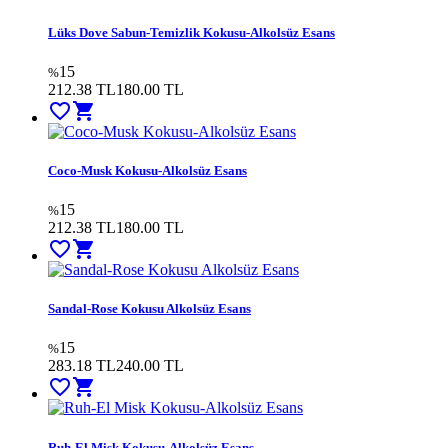
Lüks Dove Sabun-Temizlik Kokusu-Alkolsüz Esans
15
%
212.38 TL
180.00
TL
favorite_border
shopping_cart
Coco-Musk Kokusu-Alkolsüz Esans
15
%
212.38 TL
180.00
TL
favorite_border
shopping_cart
Sandal-Rose Kokusu Alkolsüz Esans
15
%
283.18 TL
240.00
TL
favorite_border
shopping_cart
Ruh-El Misk Kokusu-Alkolsüz Esans