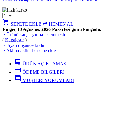
shopping_cart
SEPETE EKLE
HEMEN AL
En geç 10 Ağustos, 2026 Pazartesi günü kargoda.
·
Ürünü karşılaştırma listeme ekle
(
Karşılaştır
)
·
Fiyatı düşünce bildir
·
Aklımdakiler listesine ekle
receipt
ÜRÜN AÇIKLAMASI
credit_card
ÖDEME BİLGİLERİ
comment
MÜŞTERİ YORUMLARI