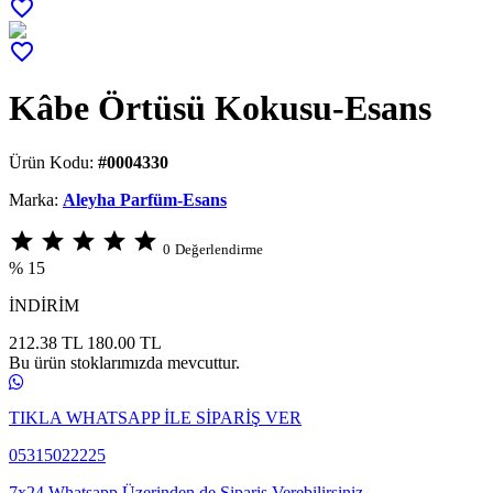
favorite_border
favorite_border
Kâbe Örtüsü Kokusu-Esans
Ürün Kodu:
#0004330
Marka:
Aleyha Parfüm-Esans
star
star
star
star
star
0
Değerlendirme
% 15
İNDİRİM
212.38 TL
180.00
TL
Bu ürün stoklarımızda mevcuttur.
TIKLA WHATSAPP İLE SİPARİŞ VER
05315022225
7x24 Whatsapp Üzerinden de Sipariş Verebilirsiniz.