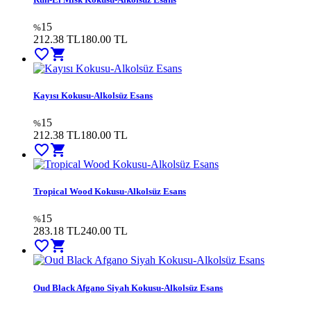
15
%
212.38 TL
180.00
TL
favorite_border
shopping_cart
Kayısı Kokusu-Alkolsüz Esans
15
%
212.38 TL
180.00
TL
favorite_border
shopping_cart
Tropical Wood Kokusu-Alkolsüz Esans
15
%
283.18 TL
240.00
TL
favorite_border
shopping_cart
Oud Black Afgano Siyah Kokusu-Alkolsüz Esans