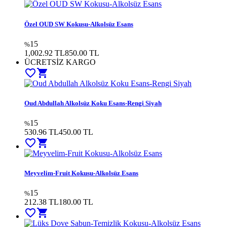
Özel OUD SW Kokusu-Alkolsüz Esans
15
%
1,002.92 TL
850.00
TL
ÜCRETSİZ KARGO
favorite_border
shopping_cart
Oud Abdullah Alkolsüz Koku Esans-Rengi Siyah
15
%
530.96 TL
450.00
TL
favorite_border
shopping_cart
Meyvelim-Fruit Kokusu-Alkolsüz Esans
15
%
212.38 TL
180.00
TL
favorite_border
shopping_cart