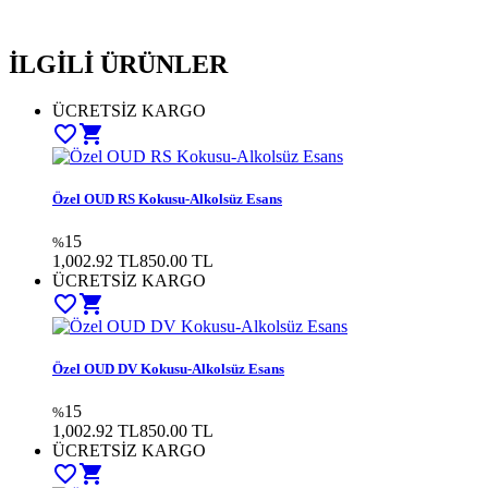
İLGİLİ ÜRÜNLER
ÜCRETSİZ KARGO
favorite_border
shopping_cart
Özel OUD RS Kokusu-Alkolsüz Esans
15
%
1,002.92 TL
850.00
TL
ÜCRETSİZ KARGO
favorite_border
shopping_cart
Özel OUD DV Kokusu-Alkolsüz Esans
15
%
1,002.92 TL
850.00
TL
ÜCRETSİZ KARGO
favorite_border
shopping_cart