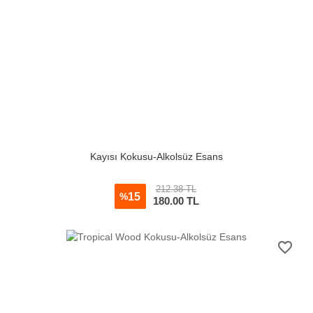
Kayısı Kokusu-Alkolsüz Esans
212.38 TL
15
%
180.00
TL
favorite_border