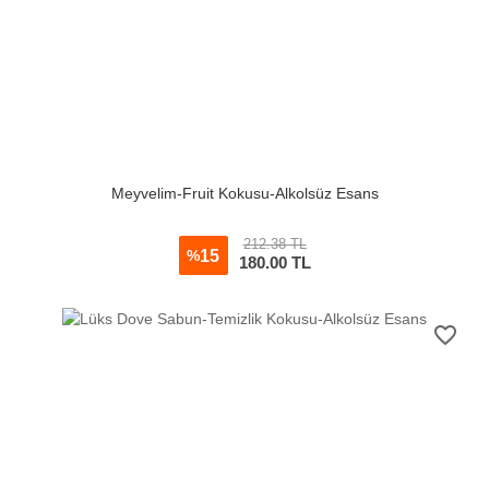
Meyvelim-Fruit Kokusu-Alkolsüz Esans
212.38 TL
15
%
180.00
TL
favorite_border