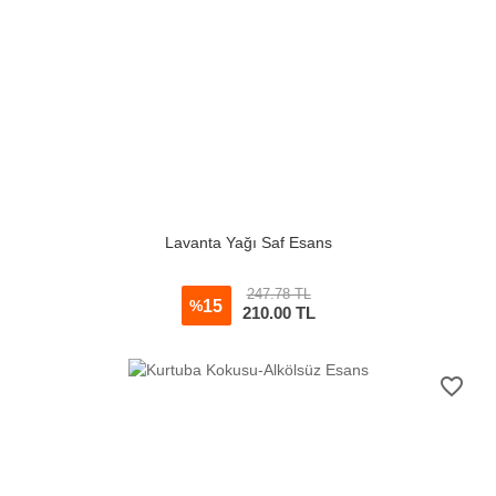
Lavanta Yağı Saf Esans
247.78 TL
15
%
210.00
TL
favorite_border