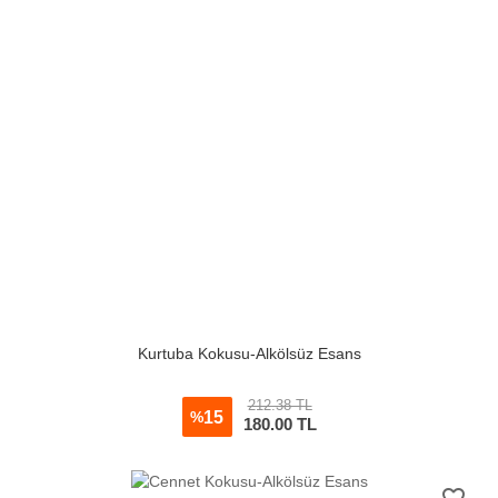
Kurtuba Kokusu-Alkölsüz Esans
212.38 TL
15
%
180.00
TL