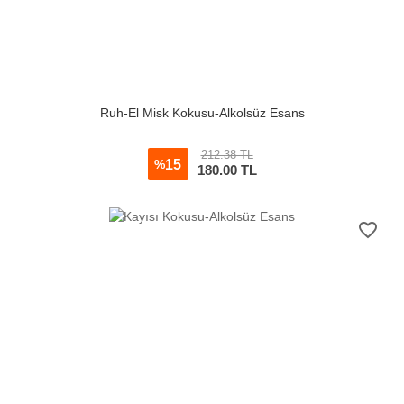
Ruh-El Misk Kokusu-Alkolsüz Esans
212.38 TL
15
%
180.00
TL
favorite_border