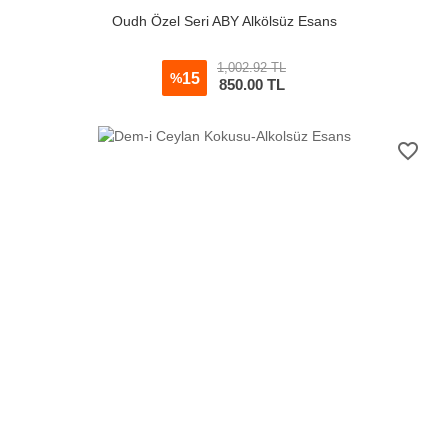
Oudh Özel Seri ABY Alkölsüz Esans
1,002.92 TL
15
%
850.00
TL
favorite_border