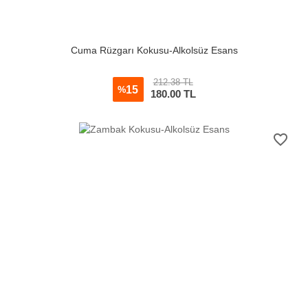
Cuma Rüzgarı Kokusu-Alkolsüz Esans
212.38 TL
15
%
180.00
TL
favorite_border