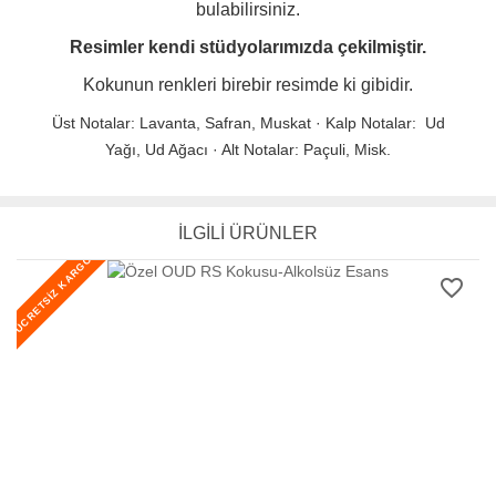
bulabilirsiniz.
Resimler kendi stüdyolarımızda çekilmiştir.
Kokunun renkleri birebir resimde ki gibidir.
Üst Notalar: Lavanta, Safran, Muskat · Kalp Notalar: Ud
Yağı, Ud Ağacı · Alt Notalar: Paçuli, Misk.
İLGİLİ ÜRÜNLER
ÜCRETSİZ KARGO
favorite_border