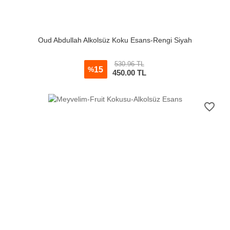
Oud Abdullah Alkolsüz Koku Esans-Rengi Siyah
530.96 TL
15
%
450.00
TL
favorite_border