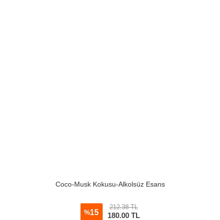
Coco-Musk Kokusu-Alkolsüz Esans
212.38 TL
15
%
180.00
TL