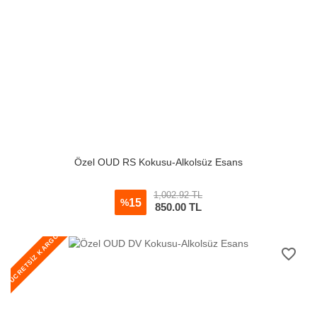
Özel OUD RS Kokusu-Alkolsüz Esans
1,002.92 TL
15
%
850.00
TL
ÜCRETSİZ KARGO
favorite_border