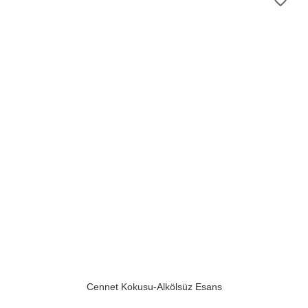
favorite_border
Cennet Kokusu-Alkölsüz Esans