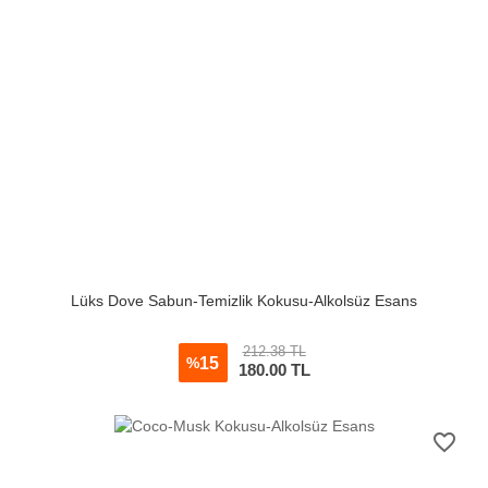
Lüks Dove Sabun-Temizlik Kokusu-Alkolsüz Esans
212.38 TL
15
%
180.00
TL
favorite_border