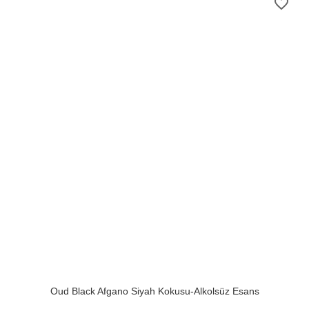
favorite_border
Oud Black Afgano Siyah Kokusu-Alkolsüz Esans