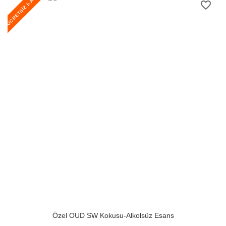
ÜCRETSİZ KARGO
favorite_border
Özel OUD SW Kokusu-Alkolsüz Esans