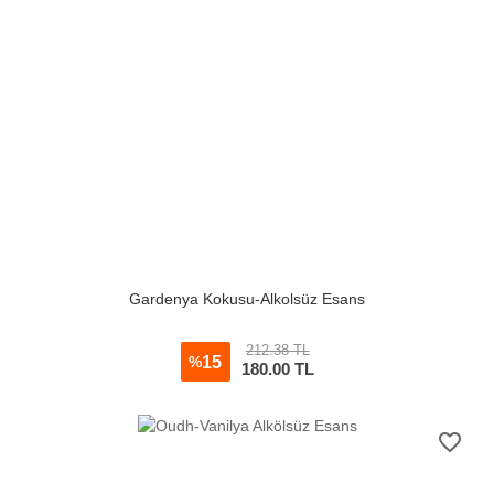
Gardenya Kokusu-Alkolsüz Esans
212.38 TL
15
%
180.00
TL
favorite_border