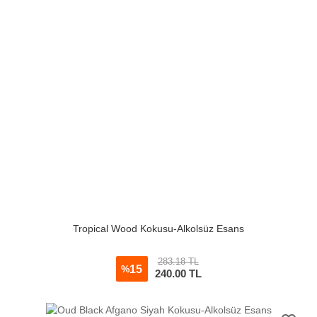
Tropical Wood Kokusu-Alkolsüz Esans
283.18 TL
15
%
240.00
TL