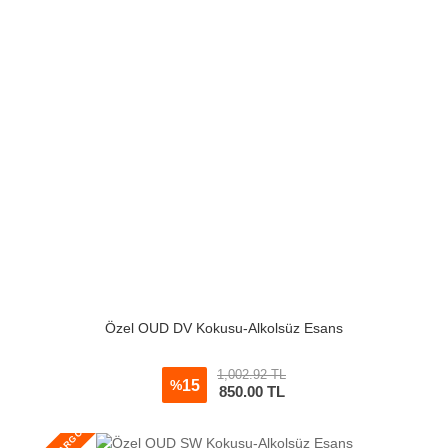
Özel OUD DV Kokusu-Alkolsüz Esans
1,002.92 TL
15
%
850.00
TL