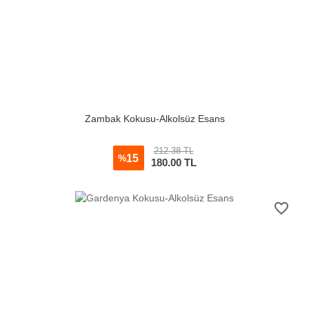
Zambak Kokusu-Alkolsüz Esans
212.38 TL
15
%
180.00
TL
favorite_border