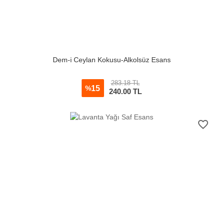
Dem-i Ceylan Kokusu-Alkolsüz Esans
283.18 TL
15
%
240.00
TL
favorite_border