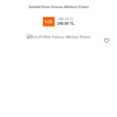
Sandal-Rose Kokusu Alkolsüz Esans
283.18 TL
15
%
240.00
TL
favorite_border