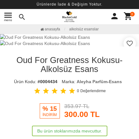
Ürünlerde İade & Değişim Yoktur.
menu
person
shopping_cart
0
search
menü
anasayfa
alkolsüz esanslar
favorite_border
Oud For Greatness Kokusu-
Alkolsüz Esans
Ürün Kodu:
#0004434
Marka:
Aleyha Parfüm-Esans
star
star
star
star
star
0
Değerlendirme
353.97 TL
% 15
300.00
TL
İNDİRİM
Bu ürün stoklarımızda mevcuttur.