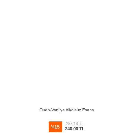
Oudh-Vanilya Alkölsüz Esans
283.18 TL
15
%
240.00
TL