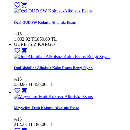
favorite_border
shopping_cart
Özel OUD SW Kokusu-Alkolsüz Esans
15
%
1,002.92 TL
850.00
TL
ÜCRETSİZ KARGO
favorite_border
shopping_cart
Oud Abdullah Alkolsüz Koku Esans-Rengi Siyah
15
%
530.96 TL
450.00
TL
favorite_border
shopping_cart
Meyvelim-Fruit Kokusu-Alkolsüz Esans
15
%
212.38 TL
180.00
TL