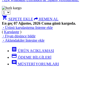
shopping_cart
SEPETE EKLE
HEMEN AL
En geç 07 Ağustos, 2026 Cuma günü kargoda.
·
Ürünü karşılaştırma listeme ekle
(
Karşılaştır
)
·
Fiyatı düşünce bildir
·
Aklımdakiler listesine ekle
receipt
ÜRÜN AÇIKLAMASI
credit_card
ÖDEME BİLGİLERİ
comment
MÜŞTERİ YORUMLARI