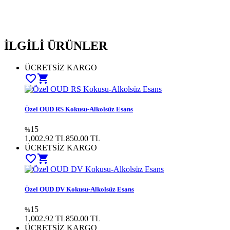
İLGİLİ ÜRÜNLER
ÜCRETSİZ KARGO
favorite_border
shopping_cart
Özel OUD RS Kokusu-Alkolsüz Esans
15
%
1,002.92 TL
850.00
TL
ÜCRETSİZ KARGO
favorite_border
shopping_cart
Özel OUD DV Kokusu-Alkolsüz Esans
15
%
1,002.92 TL
850.00
TL
ÜCRETSİZ KARGO