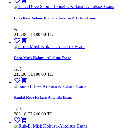
favorite_border
shopping_cart
Lüks Dove Sabun-Temizlik Kokusu-Alkolsüz Esans
15
%
212.38 TL
180.00
TL
favorite_border
shopping_cart
Coco-Musk Kokusu-Alkolsüz Esans
15
%
212.38 TL
180.00
TL
favorite_border
shopping_cart
Sandal-Rose Kokusu Alkolsüz Esans
15
%
283.18 TL
240.00
TL
favorite_border
shopping_cart