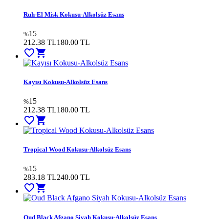
Ruh-El Misk Kokusu-Alkolsüz Esans
15
%
212.38 TL
180.00
TL
favorite_border
shopping_cart
Kayısı Kokusu-Alkolsüz Esans
15
%
212.38 TL
180.00
TL
favorite_border
shopping_cart
Tropical Wood Kokusu-Alkolsüz Esans
15
%
283.18 TL
240.00
TL
favorite_border
shopping_cart
Oud Black Afgano Siyah Kokusu-Alkolsüz Esans