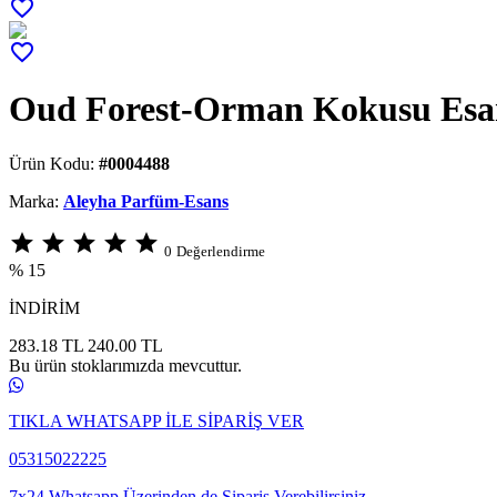
favorite_border
favorite_border
Oud Forest-Orman Kokusu Esa
Ürün Kodu:
#0004488
Marka:
Aleyha Parfüm-Esans
star
star
star
star
star
0
Değerlendirme
% 15
İNDİRİM
283.18 TL
240.00
TL
Bu ürün stoklarımızda mevcuttur.
TIKLA WHATSAPP İLE SİPARİŞ VER
05315022225
7x24 Whatsapp Üzerinden de Sipariş Verebilirsiniz.