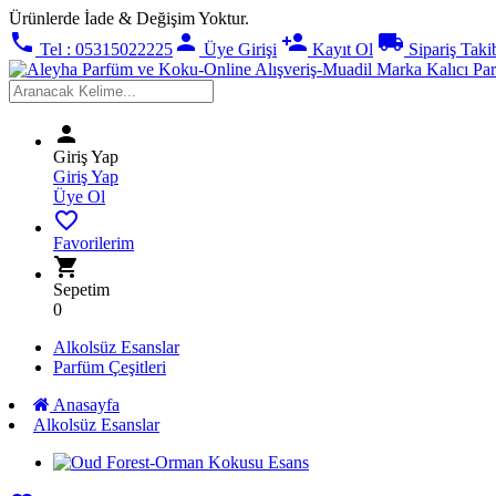
Ürünlerde İade & Değişim Yoktur.
phone
person
person_add
local_shipping
Tel : 05315022225
Üye Girişi
Kayıt Ol
Sipariş Taki
person
Giriş Yap
Giriş Yap
Üye Ol
favorite_border
Favorilerim
shopping_cart
Sepetim
0
Alkolsüz Esanslar
Parfüm Çeşitleri
Anasayfa
Alkolsüz Esanslar