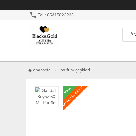
phone
Tel : 05315022225
anasayfa
parfüm çeşitleri
ÜCRETSİZ KARGO
ÜCRETSİZ KARGO
YENİ
YENİ