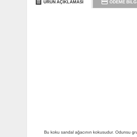
receipt
credit_card
ÜRÜN AÇIKLAMASI
ÖDEME BİLG
Bu koku sandal ağacının kokusudur. Odunsu grupt