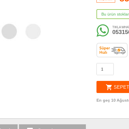
Bu ürün stokla
TIKLA WHA
05315
shopping_cart
SEPET
En geç 10 Ağust