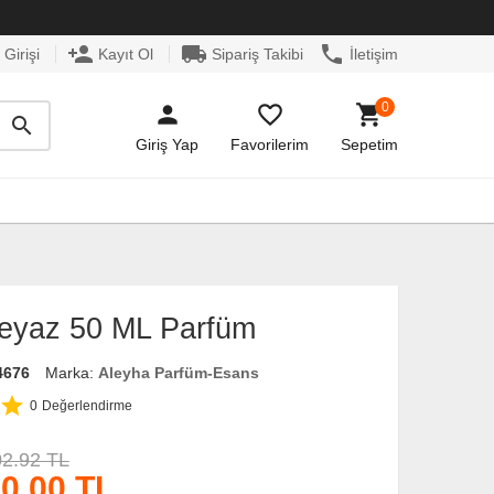
person_add
local_shipping
phone
Girişi
Kayıt Ol
Sipariş Takibi
İletişim
0
person
favorite_border
shopping_cart
search
Giriş Yap
Favorilerim
Sepetim
eyaz 50 ML Parfüm
4676
Marka:
Aleyha Parfüm-Esans
star
0
Değerlendirme
02.92 TL
0.00
TL