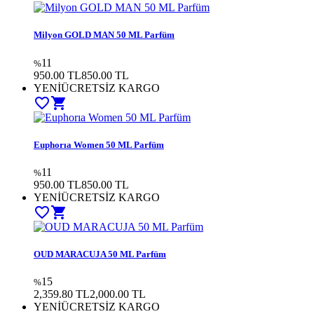
Milyon GOLD MAN 50 ML Parfüm
11
%
950.00 TL
850.00
TL
YENİ
ÜCRETSİZ KARGO
favorite_border
shopping_cart
Euphorıa Women 50 ML Parfüm
11
%
950.00 TL
850.00
TL
YENİ
ÜCRETSİZ KARGO
favorite_border
shopping_cart
OUD MARACUJA 50 ML Parfüm
15
%
2,359.80 TL
2,000.00
TL
YENİ
ÜCRETSİZ KARGO