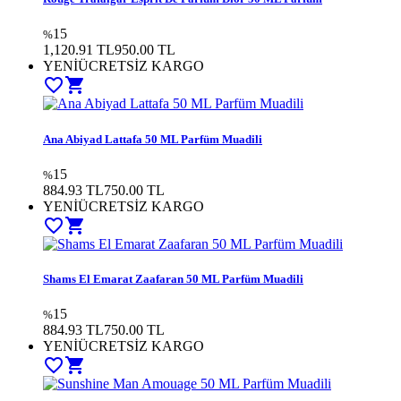
15
%
1,120.91 TL
950.00
TL
YENİ
ÜCRETSİZ KARGO
favorite_border
shopping_cart
Ana Abiyad Lattafa 50 ML Parfüm Muadili
15
%
884.93 TL
750.00
TL
YENİ
ÜCRETSİZ KARGO
favorite_border
shopping_cart
Shams El Emarat Zaafaran 50 ML Parfüm Muadili
15
%
884.93 TL
750.00
TL
YENİ
ÜCRETSİZ KARGO
favorite_border
shopping_cart