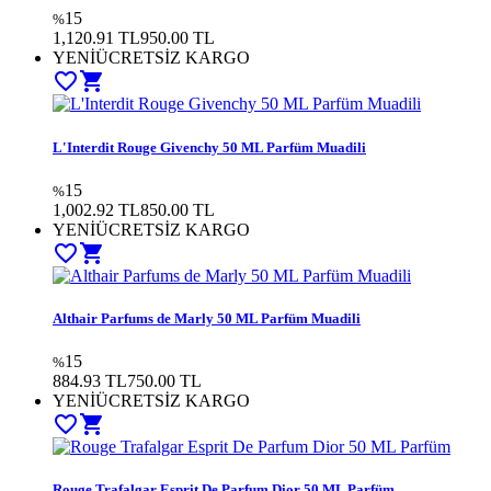
15
%
1,120.91 TL
950.00
TL
YENİ
ÜCRETSİZ KARGO
favorite_border
shopping_cart
L'Interdit Rouge Givenchy 50 ML Parfüm Muadili
15
%
1,002.92 TL
850.00
TL
YENİ
ÜCRETSİZ KARGO
favorite_border
shopping_cart
Althair Parfums de Marly 50 ML Parfüm Muadili
15
%
884.93 TL
750.00
TL
YENİ
ÜCRETSİZ KARGO
favorite_border
shopping_cart
Rouge Trafalgar Esprit De Parfum Dior 50 ML Parfüm