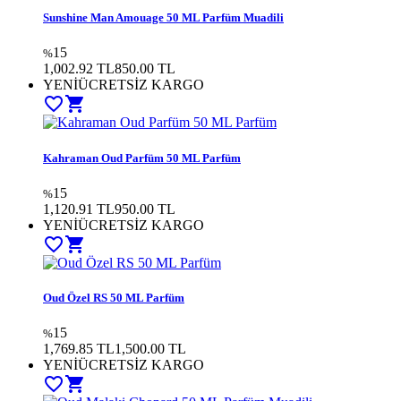
Sunshine Man Amouage 50 ML Parfüm Muadili
15
%
1,002.92 TL
850.00
TL
YENİ
ÜCRETSİZ KARGO
favorite_border
shopping_cart
Kahraman Oud Parfüm 50 ML Parfüm
15
%
1,120.91 TL
950.00
TL
YENİ
ÜCRETSİZ KARGO
favorite_border
shopping_cart
Oud Özel RS 50 ML Parfüm
15
%
1,769.85 TL
1,500.00
TL
YENİ
ÜCRETSİZ KARGO
favorite_border
shopping_cart