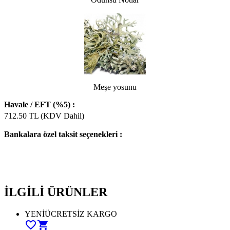
Meşe yosunu
Havale / EFT (%5) :
712.50
TL (KDV Dahil)
Bankalara özel taksit seçenekleri :
İLGİLİ ÜRÜNLER
YENİ
ÜCRETSİZ KARGO
favorite_border
shopping_cart