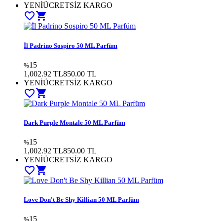
YENİ
ÜCRETSİZ KARGO
favorite_border
shopping_cart
İl Padrino Sospiro 50 ML Parfüm
15
%
1,002.92 TL
850.00
TL
YENİ
ÜCRETSİZ KARGO
favorite_border
shopping_cart
Dark Purple Montale 50 ML Parfüm
15
%
1,002.92 TL
850.00
TL
YENİ
ÜCRETSİZ KARGO
favorite_border
shopping_cart
Love Don't Be Shy Killian 50 ML Parfüm
15
%