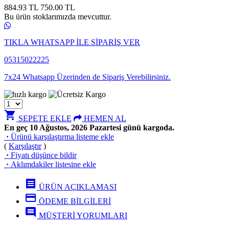
884.93 TL
750.00
TL
Bu ürün stoklarımızda mevcuttur.
TIKLA WHATSAPP İLE SİPARİŞ VER
05315022225
7x24 Whatsapp Üzerinden de Sipariş Verebilirsiniz.
shopping_cart
SEPETE EKLE
HEMEN AL
En geç 10 Ağustos, 2026 Pazartesi günü kargoda.
·
Ürünü karşılaştırma listeme ekle
(
Karşılaştır
)
·
Fiyatı düşünce bildir
·
Aklımdakiler listesine ekle
receipt
ÜRÜN AÇIKLAMASI
credit_card
ÖDEME BİLGİLERİ
comment
MÜŞTERİ YORUMLARI