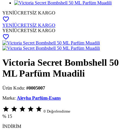
YENİ
ÜCRETSİZ KARGO
favorite_border
YENİ
ÜCRETSİZ KARGO
YENİ
ÜCRETSİZ KARGO
favorite_border
Victoria Secret Bombshell 50
ML Parfüm Muadili
Ürün Kodu:
#0005007
Marka:
Aleyha Parfüm-Esans
star
star
star
star
star
0
Değerlendirme
% 15
İNDİRİM