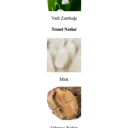
Vadi Zambağı
Temel Notlar
Misk
Odunsu Notlar