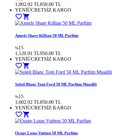
1,002.92 TL
850.00
TL
YENİ
ÜCRETSİZ KARGO
favorite_border
shopping_cart
Angels Share Killian 50 ML Parfüm
15
%
1,120.91 TL
950.00
TL
YENİ
ÜCRETSİZ KARGO
favorite_border
shopping_cart
Soleil Blanc Tom Ford 50 ML Parfüm Muadili
15
%
1,002.92 TL
850.00
TL
YENİ
ÜCRETSİZ KARGO
favorite_border
shopping_cart
Orage Louıs Vuitton 50 ML Parfüm