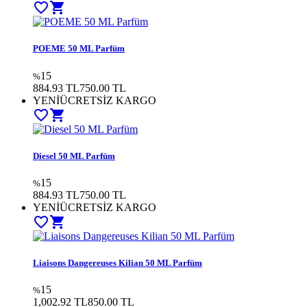
favorite_border
shopping_cart
POEME 50 ML Parfüm
15
%
884.93 TL
750.00
TL
YENİ
ÜCRETSİZ KARGO
favorite_border
shopping_cart
Diesel 50 ML Parfüm
15
%
884.93 TL
750.00
TL
YENİ
ÜCRETSİZ KARGO
favorite_border
shopping_cart
Liaisons Dangereuses Kilian 50 ML Parfüm
15
%
1,002.92 TL
850.00
TL