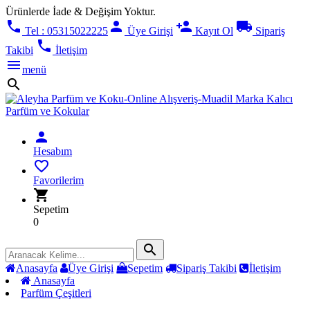
Ürünlerde İade & Değişim Yoktur.
phone
person
person_add
local_shipping
Tel : 05315022225
Üye Girişi
Kayıt Ol
Sipariş
phone
Takibi
İletişim
menu
menü
search
person
Hesabım
favorite_border
Favorilerim
shopping_cart
Sepetim
0
search
Anasayfa
Üye Girişi
Sepetim
Sipariş Takibi
İletişim
Anasayfa
Parfüm Çeşitleri