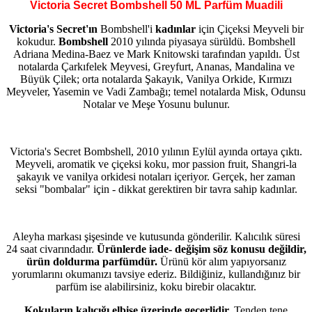
Victoria Secret Bombshell 50 ML Parfüm Muadili
Victoria's Secret'ın
Bombshell'i
kadınlar
için Çiçeksi Meyveli bir
kokudur.
Bombshell
2010 yılında piyasaya sürüldü. Bombshell
Adriana Medina-Baez ve Mark Knitowski tarafından yapıldı. Üst
notalarda Çarkıfelek Meyvesi, Greyfurt, Ananas, Mandalina ve
Büyük Çilek; orta notalarda Şakayık, Vanilya Orkide, Kırmızı
Meyveler, Yasemin ve Vadi Zambağı; temel notalarda Misk, Odunsu
Notalar ve Meşe Yosunu bulunur.
Victoria's Secret Bombshell, 2010 yılının Eylül ayında ortaya çıktı.
Meyveli, aromatik ve çiçeksi koku, mor passion fruit, Shangri-la
şakayık ve vanilya orkidesi notaları içeriyor. Gerçek, her zaman
seksi "bombalar" için - dikkat gerektiren bir tavra sahip kadınlar.
Aleyha markası şişesinde ve kutusunda gönderilir. Kalıcılık süresi
24 saat civarındadır.
Ürünlerde iade- değişim söz konusu değildir,
ürün doldurma parfümdür.
Ürünü kör alım yapıyorsanız
yorumlarını okumanızı tavsiye ederiz. Bildiğiniz, kullandığınız bir
parfüm ise alabilirsiniz, koku birebir olacaktır.
Kokuların kalıcığı elbise üzerinde geçerlidir.
Tenden tene